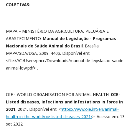
COLETIVAS:
MAPA – MINISTÉRIO DA AGRICULTURA, PECUÁRIA E
ABASTECIMENTO.
Manual de Legislação - Programas
Nacionais de Saúde Animal do Brasil
. Brasília:
MAPA/SDA/DSA, 2009. 440p. Disponível em:
<file:///C:/Users/pricc/Downloads/manual-de-legislacao-saude-
animal-low.pdf> .
OIE - WORLD ORGANISATION FOR ANIMAL HEALTH.
OIE-
Listed diseases, infections and infestations in force in
2021
, 2021. Disponível em: <
https://www.oie.int/en/animal-
health-in-the-world/oie-listed-diseases-2021/
>. Acesso em: 13
set 2022.