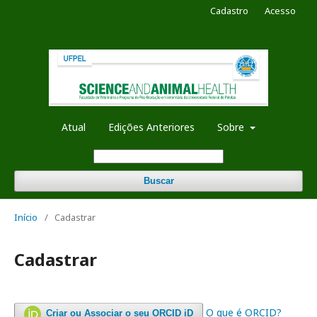
Cadastro
Acesso
Atual
Edições Anteriores
Sobre
Buscar
Início
/
Cadastrar
Cadastrar
O que é ORCID?
Criar ou Associar o seu ORCID iD