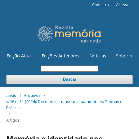
Cadastro
Acesso
Edição Atual
Edições Anteriores
Notícias
Sobre
Buscar
Início
/
Arquivos
/
v. 16 n. 31 (2024): Decolonizar museus e patrimônios: Teorias e
Práticas
/
Artigos
Memória e identidade nos