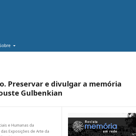
Sobre
. Preservar e divulgar a memória
louste Gulbenkian
ociais e Humanas da
 das Exposições de Arte da