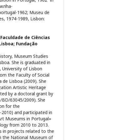
w.riha-
a-portugal-1962; Museu de
s, 1974-1989, Lisbon:
 Faculdade de Ciências
Lisboa; Fundação
 History, Museum Studies
sboa. She is graduated in
, University of Lisbon
om the Faculty of Social
 de Lisboa (2009). She
ation Artistic Heritage
ted by a doctoral grant by
H/BD/63045/2009). She
on for the
2010) and participated in
 Art Museums in Portugal»
logy from 2010 to 2013.
 in projects related to the
th the National Museum of