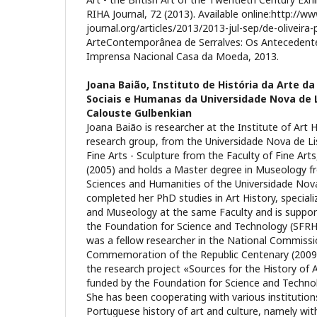
RIHA Journal, 72 (2013). Available online:http://ww
journal.org/articles/2013/2013-jul-sep/de-oliveir
ArteContemporânea de Serralves: Os Antecedente
Imprensa Nacional Casa da Moeda, 2013.
Joana Baião,
Instituto de História da Arte da
Sociais e Humanas da Universidade Nova de 
Calouste Gulbenkian
Joana Baião is researcher at the Institute of Art
research group, from the Universidade Nova de Li
Fine Arts - Sculpture from the Faculty of Fine Arts
(2005) and holds a Master degree in Museology fr
Sciences and Humanities of the Universidade Nova
completed her PhD studies in Art History, specializ
and Museology at the same Faculty and is suppor
the Foundation for Science and Technology (SFR
was a fellow researcher in the National Commissi
Commemoration of the Republic Centenary (2009-
the research project «Sources for the History of
funded by the Foundation for Science and Techno
She has been cooperating with various institutions
Portuguese history of art and culture, namely wi