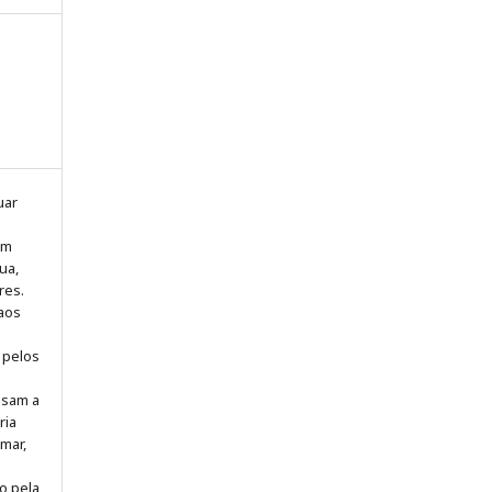
uar
om
ua,
res.
 aos
 pelos
s
ssam a
ria
mar,
o pela