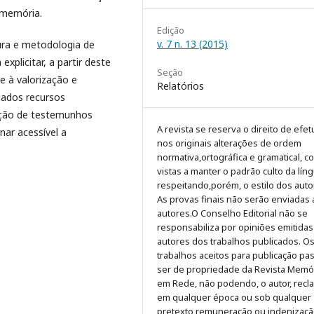
 memória.
Edição
v. 7 n. 13 (2015)
ura e metodologia de
xplicitar, a partir deste
Seção
e à valorização e
Relatórios
iados recursos
cação de testemunhos
A revista se reserva o direito de efet
nar acessível a
nos originais alterações de ordem
normativa,ortográfica e gramatical, c
vistas a manter o padrão culto da líng
respeitando,porém, o estilo dos auto
As provas finais não serão enviadas
autores.O Conselho Editorial não se
responsabiliza por opiniões emitidas
autores dos trabalhos publicados. O
trabalhos aceitos para publicação pa
ser de propriedade da Revista Memó
em Rede, não podendo, o autor, recla
em qualquer época ou sob qualquer
pretexto,remuneração ou indenizaçã