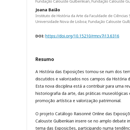
Fundação Calouste Gulbenkian, Fundação Calouste G
Joana Baião
Instituto de História da Arte da Faculdade de Ciência
Universidade Nova de Lisboa; Fundação Calouste Gul
https://doi.org/10.15210/rmr.v7i13.6316
DOI:
Resumo
A História das Exposições tornou-se num dos te
discutidos e valorizados nos campos da História 
Esta nova disciplina está a contribuir para uma rev
historiografia da arte, das práticas museológicas 
promoção artística e valorização patrimonial.
O projeto Catálogo Raisonné Online das Exposiç
Calouste Gulbenkian insere-se no amplo debate i
tema das Exposições, participando numa tendênci