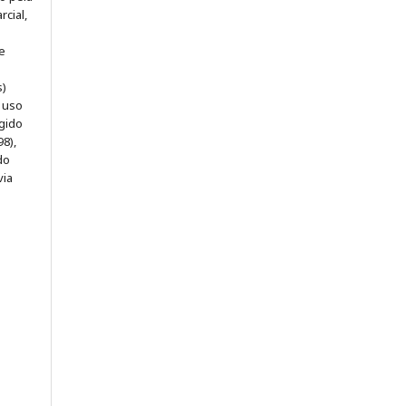
rcial,
e
s)
e uso
egido
98),
do
via