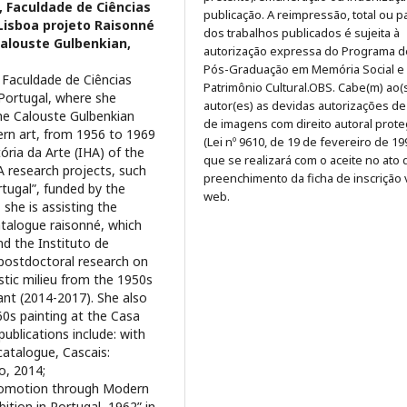
e, Faculdade de Ciências
publicação. A reimpressão, total ou pa
Lisboa projeto Raisonné
dos trabalhos publicados é sujeita à
alouste Gulbenkian,
autorização expressa do Programa d
Pós-Graduação em Memória Social e
e Faculdade de Ciências
Patrimônio Cultural.OBS. Cabe(m) ao(
Portugal, where she
autor(es) as devidas autorizações d
he Calouste Gulbenkian
de imagens com direito autoral prot
rn art, from 1956 to 1969
(Lei nº 9610, de 19 de fevereiro de 19
tória da Arte (IHA) of the
que se realizará com o aceite no ato 
A research projects, such
preenchimento da ficha de inscrição 
tugal”, funded by the
web.
 she is assisting the
atalogue raisonné, which
nd the Instituto de
 postdoctoral research on
istic milieu from the 1950s
ant (2014-2017). She also
60s painting at the Casa
publications include: with
catalogue, Cascais:
o, 2014;
 Promotion through Modern
bition in Portugal, 1962” in