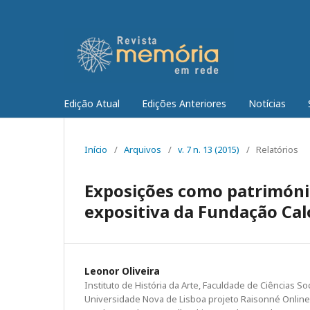
Edição Atual
Edições Anteriores
Notícias
Início
/
Arquivos
/
v. 7 n. 13 (2015)
/
Relatórios
Exposições como património
expositiva da Fundação Ca
Leonor Oliveira
Instituto de História da Arte, Faculdade de Ciências S
Universidade Nova de Lisboa projeto Raisonné Online