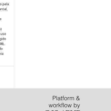
o pela
rcial,
e
s)
e uso
egido
98),
do
via