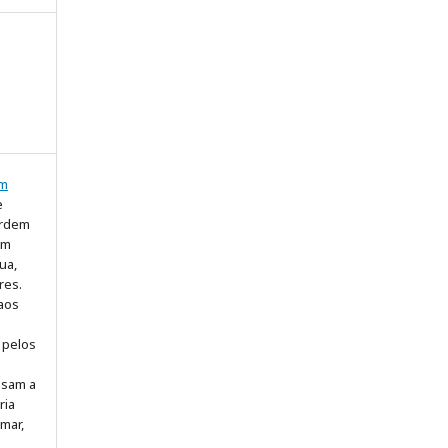
em
e
ordem
om
ua,
res.
 aos
 pelos
s
ssam a
ria
mar,