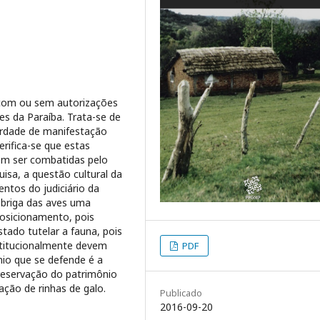
s com ou sem autorizações
es da Paraíba. Trata-se de
berdade de manifestação
erifica-se que estas
em ser combatidas pelo
uisa, a questão cultural da
ntos do judiciário da
a briga das aves uma
posicionamento, pois
tado tutelar a fauna, pois
nstitucionalmente devem
PDF
nio que se defende é a
preservação do patrimônio
ação de rinhas de galo.
Publicado
2016-09-20