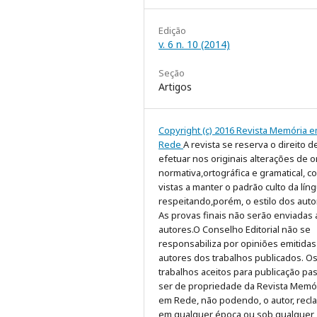
Edição
v. 6 n. 10 (2014)
Seção
Artigos
Copyright (c) 2016 Revista Memória 
Rede
A revista se reserva o direito d
efetuar nos originais alterações de 
normativa,ortográfica e gramatical, c
vistas a manter o padrão culto da líng
respeitando,porém, o estilo dos auto
As provas finais não serão enviadas
autores.O Conselho Editorial não se
responsabiliza por opiniões emitidas
autores dos trabalhos publicados. O
trabalhos aceitos para publicação pa
ser de propriedade da Revista Memó
em Rede, não podendo, o autor, recla
em qualquer época ou sob qualquer