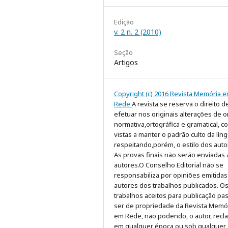
Edição
v. 2 n. 2 (2010)
Seção
Artigos
Copyright (c) 2016 Revista Memória 
Rede
A revista se reserva o direito d
efetuar nos originais alterações de 
normativa,ortográfica e gramatical, c
vistas a manter o padrão culto da líng
respeitando,porém, o estilo dos auto
As provas finais não serão enviadas
autores.O Conselho Editorial não se
responsabiliza por opiniões emitidas
autores dos trabalhos publicados. O
trabalhos aceitos para publicação pa
ser de propriedade da Revista Memó
em Rede, não podendo, o autor, recla
em qualquer época ou sob qualquer