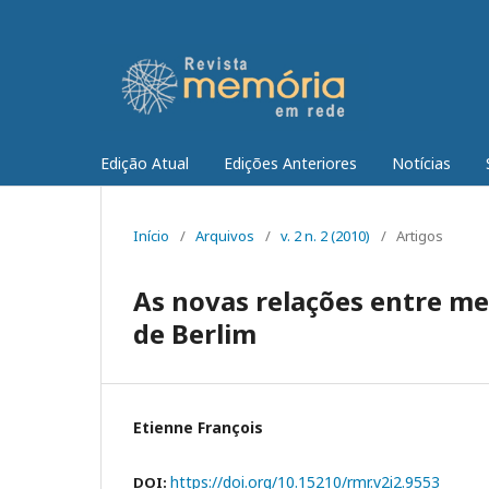
Edição Atual
Edições Anteriores
Notícias
Início
/
Arquivos
/
v. 2 n. 2 (2010)
/
Artigos
As novas relações entre me
de Berlim
Etienne François
https://doi.org/10.15210/rmr.v2i2.9553
DOI: