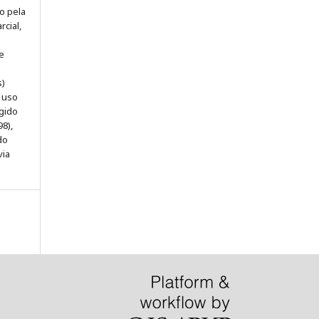
o pela
rcial,
e
s)
e uso
egido
98),
do
via