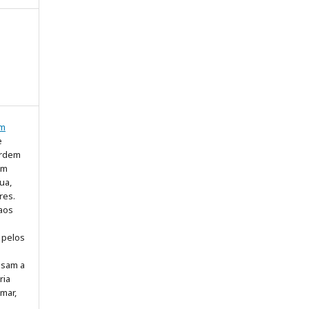
em
e
ordem
om
ua,
res.
 aos
 pelos
s
ssam a
ria
mar,