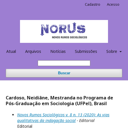
Cadastro
Acesso
Atual
Arquivos
Notícias
Submissões
Sobre
Buscar
Cardoso, Neidiâne, Mestranda no Programa de
Pós-Graduação em Sociologia (UFPel), Brasil
Novos Rumos Sociológicos v. 8 n. 13 (2020): As vias
qualitativas da indagação social
- Editorial
Editorial