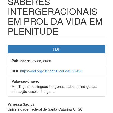
SABERES
INTERGERACIONAIS
EM PROL DA VIDA EM
PLENITUDE
##plugins.themes.bootstrap3.ar
PDF
Publicado:
fev 28, 2025
DOI:
https://doi.org/10.15210/cdl.vi49.27490
Palavras-chave:
Multilinguismo; línguas indígenas; saberes indígenas;
educação escolar indígena.
##plugins.themes.bootstrap3.a
Vanessa Sagica
Universidade Federal de Santa Catarina-UFSC