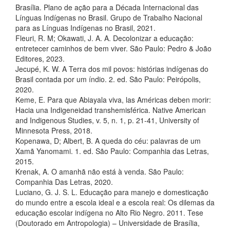
Brasília. Plano de ação para a Década Internacional das
Línguas Indígenas no Brasil. Grupo de Trabalho Nacional
para as Línguas Indígenas no Brasil, 2021.
Fleuri, R. M; Okawati, J. A. A. Decolonizar a educação:
entretecer caminhos de bem viver. São Paulo: Pedro & João
Editores, 2023.
Jecupé, K. W. A Terra dos mil povos: histórias indígenas do
Brasil contada por um índio. 2. ed. São Paulo: Peirópolis,
2020.
Keme, E. Para que Abiayala viva, las Américas deben morir:
Hacia una Indigeneidad transhemisférica. Native American
and Indigenous Studies, v. 5, n. 1, p. 21-41, University of
Minnesota Press, 2018.
Kopenawa, D; Albert, B. A queda do céu: palavras de um
Xamã Yanomami. 1. ed. São Paulo: Companhia das Letras,
2015.
Krenak, A. O amanhã não está à venda. São Paulo:
Companhia Das Letras, 2020.
Luciano, G. J. S. L. Educação para manejo e domesticação
do mundo entre a escola ideal e a escola real: Os dilemas da
educação escolar indígena no Alto Rio Negro. 2011. Tese
(Doutorado em Antropologia) – Universidade de Brasília,