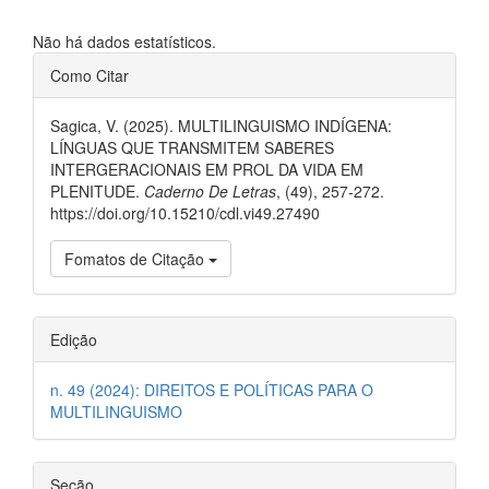
Downloads
Não há dados estatísticos.
##plugins.themes.bootstrap3.ar
Como Citar
Sagica, V. (2025). MULTILINGUISMO INDÍGENA:
LÍNGUAS QUE TRANSMITEM SABERES
INTERGERACIONAIS EM PROL DA VIDA EM
PLENITUDE.
Caderno De Letras
, (49), 257-272.
https://doi.org/10.15210/cdl.vi49.27490
Fomatos de Citação
Edição
n. 49 (2024): DIREITOS E POLÍTICAS PARA O
MULTILINGUISMO
Seção