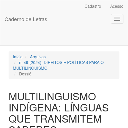
##plugins.themes.bootstrap3.accessible_menu.label##
Cadastro
Acesso
##plugins.themes.bootstrap3.accessible_menu.main_navigation
##plugins.themes.bootstrap3.accessible_menu.main_content##
Caderno de Letras
Toggl
##plugins.themes.bootstrap3.accessible_menu.sidebar##
naviga
Início
Arquivos
n. 49 (2024): DIREITOS E POLÍTICAS PARA O
MULTILINGUISMO
Dossiê
MULTILINGUISMO
INDÍGENA: LÍNGUAS
QUE TRANSMITEM