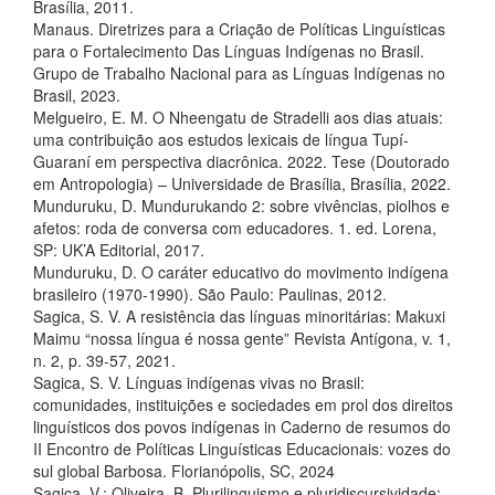
Brasília, 2011.
Manaus. Diretrizes para a Criação de Políticas Linguísticas
para o Fortalecimento Das Línguas Indígenas no Brasil.
Grupo de Trabalho Nacional para as Línguas Indígenas no
Brasil, 2023.
Melgueiro, E. M. O Nheengatu de Stradelli aos dias atuais:
uma contribuição aos estudos lexicais de língua Tupí-
Guaraní em perspectiva diacrônica. 2022. Tese (Doutorado
em Antropologia) – Universidade de Brasília, Brasília, 2022.
Munduruku, D. Mundurukando 2: sobre vivências, piolhos e
afetos: roda de conversa com educadores. 1. ed. Lorena,
SP: UK’A Editorial, 2017.
Munduruku, D. O caráter educativo do movimento indígena
brasileiro (1970-1990). São Paulo: Paulinas, 2012.
Sagica, S. V. A resistência das línguas minoritárias: Makuxi
Maimu “nossa língua é nossa gente” Revista Antígona, v. 1,
n. 2, p. 39-57, 2021.
Sagica, S. V. Línguas indígenas vivas no Brasil:
comunidades, instituições e sociedades em prol dos direitos
linguísticos dos povos indígenas in Caderno de resumos do
II Encontro de Políticas Linguísticas Educacionais: vozes do
sul global Barbosa. Florianópolis, SC, 2024
Sagica, V.; Oliveira, B. Plurilinguismo e pluridiscursividade: