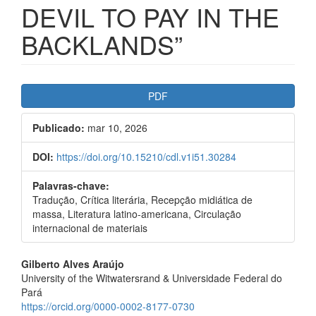
DEVIL TO PAY IN THE
BACKLANDS”
##plugins.themes.bootstrap3.ar
PDF
Publicado:
mar 10, 2026
DOI:
https://doi.org/10.15210/cdl.v1i51.30284
Palavras-chave:
Tradução, Crítica literária, Recepção midiática de
massa, Literatura latino-americana, Circulação
internacional de materiais
##plugins.themes.bootstrap3.a
Gilberto Alves Araújo
University of the Witwatersrand & Universidade Federal do
Pará
https://orcid.org/0000-0002-8177-0730