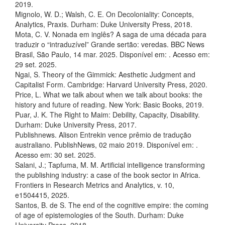
2019.
Mignolo, W. D.; Walsh, C. E. On Decoloniality: Concepts,
Analytics, Praxis. Durham: Duke University Press, 2018.
Mota, C. V. Nonada em inglês? A saga de uma década para
traduzir o “intraduzível” Grande sertão: veredas. BBC News
Brasil, São Paulo, 14 mar. 2025. Disponível em:
. Acesso em:
29 set. 2025.
Ngai, S. Theory of the Gimmick: Aesthetic Judgment and
Capitalist Form. Cambridge: Harvard University Press, 2020.
Price, L. What we talk about when we talk about books: the
history and future of reading. New York: Basic Books, 2019.
Puar, J. K. The Right to Maim: Debility, Capacity, Disability.
Durham: Duke University Press, 2017.
Publishnews. Alison Entrekin vence prêmio de tradução
australiano. PublishNews, 02 maio 2019. Disponível em:
.
Acesso em: 30 set. 2025.
Salani, J.; Tapfuma, M. M. Artificial intelligence transforming
the publishing industry: a case of the book sector in Africa.
Frontiers in Research Metrics and Analytics, v. 10,
e1504415, 2025.
Santos, B. de S. The end of the cognitive empire: the coming
of age of epistemologies of the South. Durham: Duke