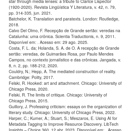
star through media lenses: a tribute to Clarice Lispector
(1920-2020). Revista Lingüística Y Literatura, v. 42, n. 79,
pp. 314-335, jun. 2021.
Batchelor, K. Translation and paratexts. London: Routledge,
2018.
Calvo Del Olmo, F. Recepção de Grande sertão: veredas na
Catalunha: uma crônica. Scientia Traductionis, n. 9, 2011.
Disponível em:
. Acesso em: 29 ago. 2025.
Costa, F. L. da; Holanda, S. A. de O. A recepção de Grande
sertão: veredas, de Guimarães Rosa, por Paulo Mendes
Campos, no contexto jornalístico e das crônicas. Jangada, v.
8, n. 2, pp. 188-212, 2020.
Couldry, N.; Hepp, A. The mediated construction of reality.
Cambridge: Polity, 2017.
Felski, R. Hooked: art and attachment. Chicago: University of
Chicago Press, 2020.
Felski, R. The limits of critique. Chicago: University of
Chicago Press, 2015.
Guillory, J. Professing criticism: essays on the organization of
literary study. Chicago: University of Chicago Press, 2022.
Harper, C.; Kumer, A.; Stuart, S.; Meszaros, E. Using AI for
Metadata Tagging to Improve Resource Discovery. LibTech
Insights – Choice 360, 12 abr. 2023. Disponível em:
. Acesso