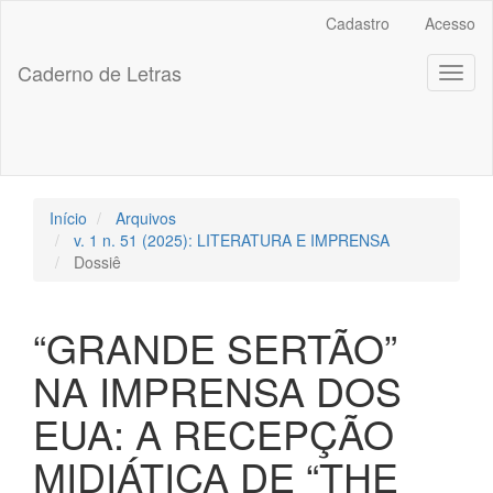
##plugins.themes.bootstrap3.accessible_menu.label##
Cadastro
Acesso
##plugins.themes.bootstrap3.accessible_menu.main_navigation
##plugins.themes.bootstrap3.accessible_menu.main_content##
Caderno de Letras
Toggl
##plugins.themes.bootstrap3.accessible_menu.sidebar##
naviga
Início
Arquivos
v. 1 n. 51 (2025): LITERATURA E IMPRENSA
Dossiê
“GRANDE SERTÃO”
NA IMPRENSA DOS
EUA: A RECEPÇÃO
MIDIÁTICA DE “THE