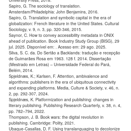
University Press, 2018.
Sapiro, G. The sociology of translation.
Amsterdam/Philadelphia: John Benjamins, 2016.
Sapiro, G. Translation and symbolic capital in the era of
globalization: French literature in the United States. Cultural
Sociology, v. 9, n. 3, pp. 320-346, 2015.
Saynor, C. How to convey accessibility metadata in ONIX
ahead of publication. Book Industry Study Group (BISG), 29
jul. 2025. Disponível em:
. Acesso em: 29 ago. 2025.
Silva, S. C. da. Do Sertão a Backlands: tradução e recepção
de Guimarães Rosa em 1963. 128 f. 2014. Dissertação
(Mestrado em Letras) – Universidade Federal do Pará,
Belém, 2014.
Spjeldnæs, K.; Karlsen, F. Attention, ambivalence and
algorithms: publishers in the era of ubiquitous connectivity
and expanding platforms. Media, Culture & Society, v. 46, n.
2, pp. 292-307, 2024.
Spjeldnæs, K. Platformization and publishing: changes in
literary publishing. Publishing Research Quarterly, v. 38, n. 4,
pp. 782–794, 2022.
Thompson, J. B. Book wars: the digital revolution in
publishing. Cambridge: Polity, 2021.
Ubaque-Casallas, D. F. Using translanguaging to decolonize