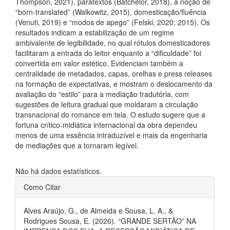
Thompson, 2021), paratextos (Batchelor, 2018), a noção de
“born-translated” (Walkowitz, 2015), domesticação/fluência
(Venuti, 2019) e “modos de apego” (Felski, 2020; 2015). Os
resultados indicam a estabilização de um regime
ambivalente de legibilidade, no qual rótulos domesticadores
facilitaram a entrada do leitor enquanto a “dificuldade” foi
convertida em valor estético. Evidenciam também a
centralidade de metadados, capas, orelhas e press releases
na formação de expectativas, e mostram o deslocamento da
avaliação do “estilo” para a mediação tradutória, com
sugestões de leitura gradual que moldaram a circulação
transnacional do romance em tela. O estudo sugere que a
fortuna crítico-midiática internacional da obra dependeu
menos de uma essência intraduzível e mais da engenharia
de mediações que a tornaram legível.
Downloads
Não há dados estatísticos.
##plugins.themes.bootstrap3.ar
Como Citar
Alves Araújo, G., de Almeida e Sousa, L. A., &
Rodrigues Sousa, E. (2026). “GRANDE SERTÃO” NA