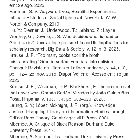
em: 29 ago. 2025.
Hartman, S. V. Wayward Lives, Beautiful Experiments:
Intimate Histories of Social Upheaval. New York: W. W.
Norton & Company, 2019.
Hu, Y.; Diesner, J.; Underwood, T.; Leblanc, Z.; Layne-
Worthey, G.; Downie, J. S. Who decides what is read on
Goodreads? Uncovering sponsorship and its implications for
scholarly research. Big Data & Society, v. 12, n. 3, 2025.
Krause, J. R. “Too many cooks spoil the broth”:
mistranslating “Grande sertão: veredas” into oblivion.
Chasqui: Revista de Literatura Latinoamericana, v. 44, n. 2,
pp. 112–128, nov. 2015. Disponível em:
. Acesso em: 18 jun.
2025.
Krause, J. R.; Wiseman, D. P.; Blackhurst, F. The boom novel
that never was: Grande Sertão: Veredas by João Guimarães
Rosa. Hispania, v. 103, n. 4, pp. 603–620, 2020.
Leung, S. Y.; López-Mcknight, J. R. (org.). Knowledge
Justice: Disrupting Library and Information Studies through
Critical Race Theory. Cambridge: MIT Press, 2021.
Mbembe, A. Critique of Black Reason. Durham: Duke
University Press, 2017.
Mbembe, A. Necropolitics. Durham: Duke University Press,