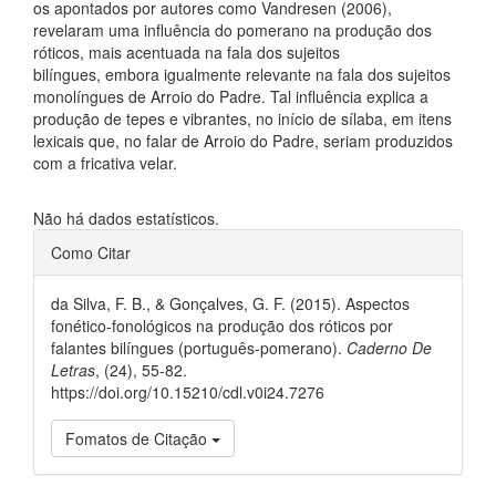
os apontados por autores como Vandresen (2006),
revelaram uma influência do pomerano na produção dos
róticos, mais acentuada na fala dos sujeitos
bilíngues, embora igualmente relevante na fala dos sujeitos
monolíngues de Arroio do Padre. Tal influência explica a
produção de tepes e vibrantes, no início de sílaba, em itens
lexicais que, no falar de Arroio do Padre, seriam produzidos
com a fricativa velar.
Downloads
Não há dados estatísticos.
##plugins.themes.bootstrap3.ar
Como Citar
da Silva, F. B., & Gonçalves, G. F. (2015). Aspectos
fonético-fonológicos na produção dos róticos por
falantes bilíngues (português-pomerano).
Caderno De
Letras
, (24), 55-82.
https://doi.org/10.15210/cdl.v0i24.7276
Fomatos de Citação