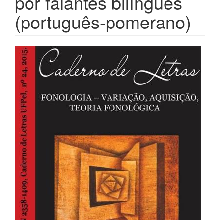
por falantes bilíngues
(português-pomerano)
##plugins.themes.bootstrap3.ar