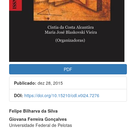
PDF
Publicado:
dez 28, 2015
DOI:
https://doi.org/10.15210/cdl.v0i24.7276
##plugins.themes.bootstrap3.a
Felipe Bilharva da Silva
Giovana Ferreira Gonçalves
Universidade Federal de Pelotas