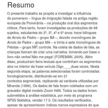
Resumo
O presente trabalho se propõe a investigar a influência
do pomerano – língua de imigração falada na antiga região
europeia da Pomerânia – na produção oral dos segmentos
róticos. Para tanto, foram investigadas as produções de 68
sujeitos, estudantes do 2º, 3º, 4º e 6º anos: treze bilíngues
de Arroio do Padre – grupo BA –, dezoito monolíngues de
Arroio do Padre – grupo MA – e trinta e sete monolíngues de
Pelotas – grupo MP, controle. Na coleta de dados de fala, as
crianças tiveram de criar uma narrativa, tomando por base o
livro não verbal Não me pega! (FOREMAN, 2005). Além
disso, produziram itens lexicais que continham os segmentos
alvo no interior da frase-veículo Digo____duas vezes. Nesta
segunda etapa, as palavras selecionadas foram controladas
fonologicamente, distribuindo-se em 21
contextos segmentais, replicando as variáveis utilizadas por
Miranda (1996). Os dados de fala foram coletados com um
gravador digital modelo Zoom H4N. Todos os dados foram
submetidos à análise estatística, por meio do programa
SPSS Statistics, versão 17.0. Os resultados verificados,
apesar de apresentarem índices menos expressivos do que