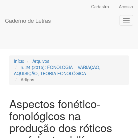
##plugins.themes.bootstrap3.accessible_menu.label##
Cadastro
Acesso
##plugins.themes.bootstrap3.accessible_menu.main_navigation
##plugins.themes.bootstrap3.accessible_menu.main_content##
Caderno de Letras
Toggl
##plugins.themes.bootstrap3.accessible_menu.sidebar##
naviga
Início
Arquivos
n. 24 (2015): FONOLOGIA – VARIAÇÃO,
AQUISIÇÃO, TEORIA FONOLÓGICA
Artigos
Aspectos fonético-
fonológicos na
produção dos róticos