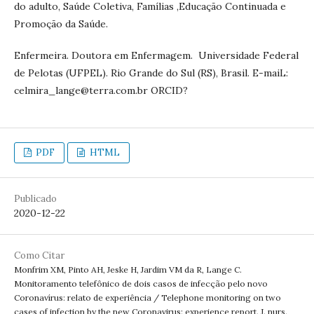
do adulto, Saúde Coletiva, Famílias ,Educação Continuada e
Promoção da Saúde.
Enfermeira. Doutora em Enfermagem. Universidade Federal
de Pelotas (UFPEL). Rio Grande do Sul (RS), Brasil. E-maiL:
celmira_lange@terra.com.br ORCID?
PDF
HTML
Publicado
2020-12-22
Como Citar
Monfrim XM, Pinto AH, Jeske H, Jardim VM da R, Lange C.
Monitoramento telefônico de dois casos de infecção pelo novo
Coronavírus: relato de experiência / Telephone monitoring on two
cases of infection by the new Coronavirus: experience report. J. nurs.