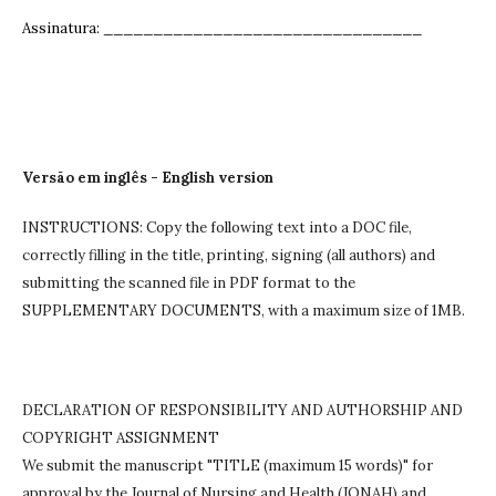
Assinatura: ______________________________
__
Versão em inglês - English version
INSTRUCTIONS: Copy the following text into a DOC file,
correctly filling in the title, printing, signing (all authors) and
submitting the scanned file in PDF format to the
SUPPLEMENTARY DOCUMENTS, with a maximum size of 1MB.
DECLARATION OF RESPONSIBILITY AND AUTHORSHIP AND
COPYRIGHT ASSIGNMENT
We submit the manuscript "TITLE (maximum 15 words)" for
approval by the Journal of Nursing and Health (JONAH) and