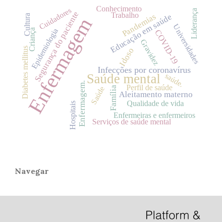
Conhecimento
Cuidadores
Liderança
Segurança do paciente
Trabalho
Pandemias
Educação em saúde
Cultura
Enfermagem
Universidades
Epidemiologia
Criança
COVID-19
Gravidez
Diabetes mellitus
Idoso
Infecções por coronavírus
Saúde mental
saúde.
Enfermagem.
Perfil de saúde
Família
Saúde
Aleitamento materno
Qualidade de vida
Hospitais
Enfermeiras e enfermeiros
Serviços de saúde mental
Navegar