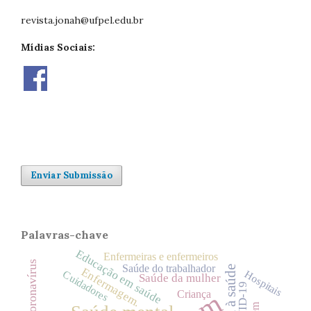
revista.jonah@ufpel.edu.br
Mídias Sociais:
Enviar Submissão
Palavras-chave
Educação em saúde
Enfermeiras e enfermeiros
Saúde do trabalhador
Enfermagem.
Hospitais
Cuidadores
Saúde da mulher
COVID-19
Criança