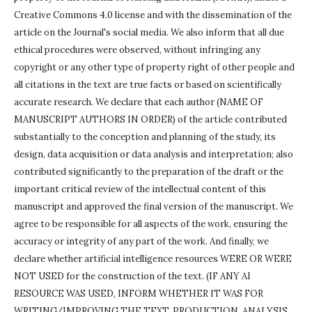
Creative Commons 4.0 license and with the dissemination of the
article on the Journal's social media.
We also inform that all due
ethical procedures were observed, without infringing any
copyright or any other type of property right of other people and
all citations in the text are true facts or based on scientifically
accurate research.
We declare that each author (NAME OF
MANUSCRIPT AUTHORS IN ORDER) of the article contributed
substantially to the conception and planning of the study, its
design, data acquisition or data analysis and interpretation;
also
contributed significantly to the preparation of the draft or the
important critical review of the intellectual content of this
manuscript and approved the final version of the manuscript.
We
agree to be responsible for all aspects of the work, ensuring the
accuracy or integrity of any part of the work.
And finally, we
declare whether artificial intelligence resources WERE OR WERE
NOT USED for the construction of the text.
(IF ANY AI
RESOURCE WAS USED, INFORM WHETHER IT WAS FOR
WRITING/IMPROVING THE TEXT, PRODUCTION, ANALYSIS