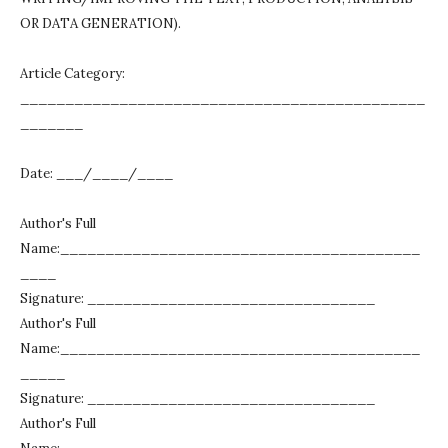
OR DATA GENERATION).
Article Category:
_____________________________________________
_______
Date: ___/____/____
Author's Full
Name:________________________________________
____
Signature: ________________________________
Author's Full
Name:________________________________________
_____
Signature: ________________________________
Author's Full