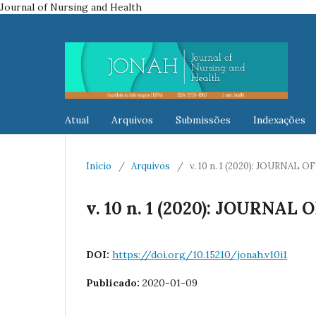
Journal of Nursing and Health
Atual
Arquivos
Submissões
Indexações
Início
/
Arquivos
/
v. 10 n. 1 (2020): JOURNA
v. 10 n. 1 (2020): JOURNA
DOI:
https://doi.org/10.15210/jonah.v10i1
Publicado:
2020-01-09