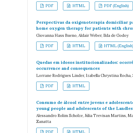
PDF
HTML
PDF (English)
Perspectivas da oxigenoterapia domiciliar 
home oxygen therapy for patients with chron
Giovanna Hass Bueno, Aldair Weber, Ilda de Godoy
PDF
HTML
HTML (English
Quedas em idosos institucionalizados: ocorrên
occurrence and consequences
Lorrane Rodrigues Linder, Izabella Chrystina Rocha, Sa
PDF
HTML
Consumo de álcool entre jovens e adolesce
young people and adolescents of the Landl
Alessandro Rolim Scholze, Júlia Trevisan Martins, Ma
Zanatta
PDF
HTML