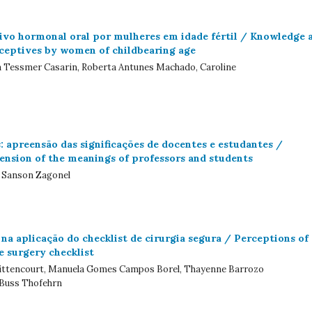
tivo hormonal oral por mulheres em idade fértil / Knowledge 
aceptives by women of childbearing age
éia Tessmer Casarin, Roberta Antunes Machado, Caroline
 apreensão das significações de docentes e estudantes /
ension of the meanings of professors and students
a Sanson Zagonel
a aplicação do checklist de cirurgia segura / Perceptions of
e surgery checklist
a Bittencourt, Manuela Gomes Campos Borel, Thayenne Barrozo
 Buss Thofehrn