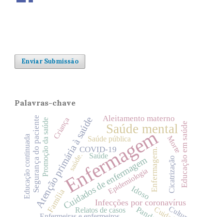
Enviar Submissão
Palavras-chave
Aleitamento materno
Atenção primária à saúde
Segurança do paciente
Criança
Promoção da saúde
Educação em saúde
Saúde mental
Enfermagem
Educação continuada
Morte
Saúde pública
COVID-19
Enfermagem.
Saúde
saúde.
Cuidados de enfermagem
Cicatrização
Epidemiologia
Idoso
Família
Infecções por coronavírus
Cultura
Relatos de casos
Enfermeiras e enfermeiros