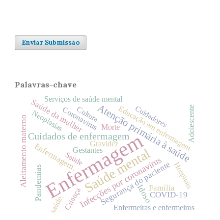
Enviar Submissão
Palavras-chave
Serviços de saúde mental
Saúde da mulher
Atenção primária à saúde
Educação em enfermagem
Cuidadores
Cultura
Adolescente
Coronavirus
Neoplasias
Aleitamento materno
Morte
Enfermagem
Cuidados de enfermagem
Gravidez
Enfermagem.
Gestantes
Saúde mental
Saúde
Infecções por coronavírus
Segurança do paciente
Hospitais
Pandemias
Idoso
Família
Criança
COVID-19
saúde.
Enfermeiras e enfermeiros