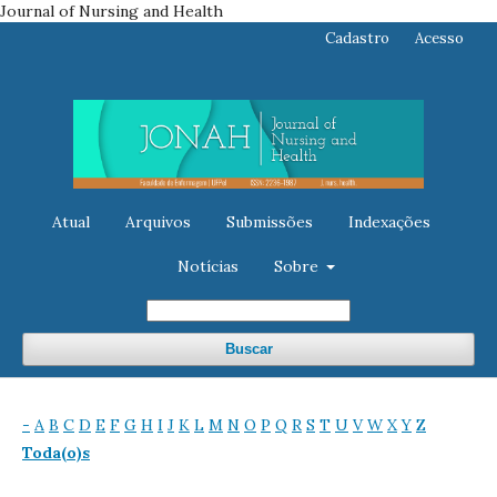
Journal of Nursing and Health
Cadastro
Acesso
Atual
Arquivos
Submissões
Indexações
Notícias
Sobre
Buscar
-
A
B
C
D
E
F
G
H
I
J
K
L
M
N
O
P
Q
R
S
T
U
V
W
X
Y
Z
Toda(o)s