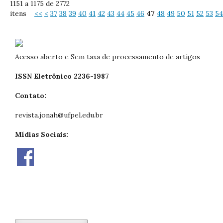
1151 a 1175 de 2772
itens
<<
<
37
38
39
40
41
42
43
44
45
46
47
48
49
50
51
52
53
54
Acesso aberto e Sem taxa de processamento de artigos
ISSN Eletrônico 2236-1987
Contato:
revista.jonah@ufpel.edu.br
Mídias Sociais: