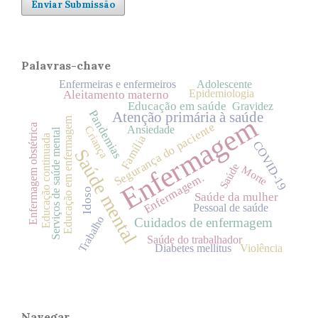
Enviar Submissão
Palavras-chave
Enfermeiras e enfermeiros
Adolescente
Epidemiologia
Aleitamento materno
Educação em saúde
Gravidez
Pandemias
Atenção primária à saúde
Enfermagem
Educação em enfermagem
Segurança do paciente
Enfermagem obstétrica
Ansiedade
Criança
Serviços de saúde mental
Família
Educação continuada
COVID-19
Saúde mental
Saúde
Morte
Enfermagem.
Idoso
Saúde da mulher
Pessoal de saúde
Trabalho
Cuidados de enfermagem
Saúde do trabalhador
Diabetes mellitus
Violência
Navegar