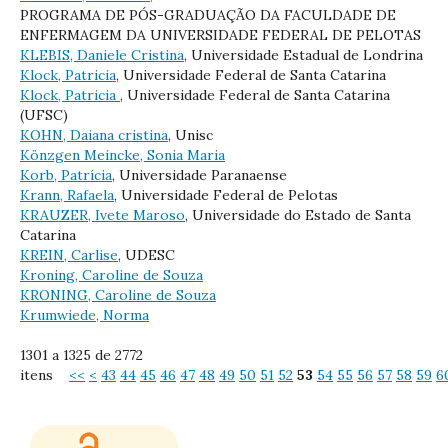
PROGRAMA DE PÓS-GRADUAÇÃO DA FACULDADE DE
ENFERMAGEM DA UNIVERSIDADE FEDERAL DE PELOTAS
KLEBIS, Daniele Cristina
, Universidade Estadual de Londrina
Klock, Patricia
, Universidade Federal de Santa Catarina
Klock, Patricia
, Universidade Federal de Santa Catarina
(UFSC)
KOHN, Daiana cristina
, Unisc
Könzgen Meincke, Sonia Maria
Korb, Patrícia
, Universidade Paranaense
Krann, Rafaela
, Universidade Federal de Pelotas
KRAUZER, Ivete Maroso
, Universidade do Estado de Santa
Catarina
KREIN, Carlise
, UDESC
Kroning, Caroline de Souza
KRONING, Caroline de Souza
Krumwiede, Norma
1301 a 1325 de 2772
itens
<<
<
43
44
45
46
47
48
49
50
51
52
53
54
55
56
57
58
59
6