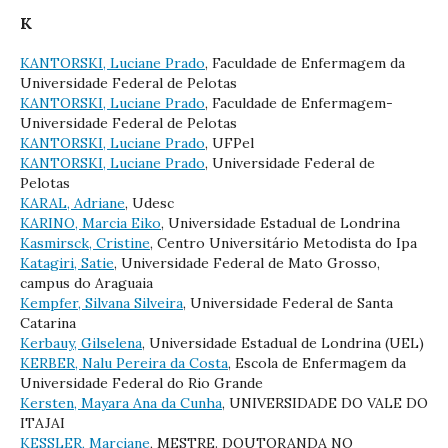
K
KANTORSKI, Luciane Prado
, Faculdade de Enfermagem da
Universidade Federal de Pelotas
KANTORSKI, Luciane Prado
, Faculdade de Enfermagem-
Universidade Federal de Pelotas
KANTORSKI, Luciane Prado
, UFPel
KANTORSKI, Luciane Prado
, Universidade Federal de
Pelotas
KARAL, Adriane
, Udesc
KARINO, Marcia Eiko
, Universidade Estadual de Londrina
Kasmirsck, Cristine
, Centro Universitário Metodista do Ipa
Katagiri, Satie
, Universidade Federal de Mato Grosso,
campus do Araguaia
Kempfer, Silvana Silveira
, Universidade Federal de Santa
Catarina
Kerbauy, Gilselena
, Universidade Estadual de Londrina (UEL)
KERBER, Nalu Pereira da Costa
, Escola de Enfermagem da
Universidade Federal do Rio Grande
Kersten, Mayara Ana da Cunha
, UNIVERSIDADE DO VALE DO
ITAJAI
KESSLER, Marciane
, MESTRE. DOUTORANDA NO