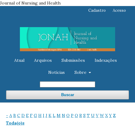
Journal of Nursing and Health
Cadastro
Acesso
Atual
Arquivos
Submissões
Indexações
Notícias
Sobre
Buscar
-
A
B
C
D
E
F
G
H
I
J
K
L
M
N
O
P
Q
R
S
T
U
V
W
X
Y
Z
Toda(o)s