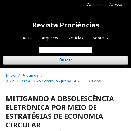
Cadastro
Acesso
Revista Prociências
Atual
Arquivos
Notícias
Sobre
Buscar
Início
/
Arquivos
/
v. 9 n. 1 (2026): Fluxo Contínuo - Junho, 2026
/
Artigos
MITIGANDO A OBSOLESCÊNCIA
ELETRÔNICA POR MEIO DE
ESTRATÉGIAS DE ECONOMIA
CIRCULAR