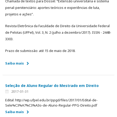
Chamada de textos para Dossiê: “Extensão universitária e sistema
penal-penitenciário: aportes teóricos e experiências de luta,
projetos e ações”.
Revista Eletrônica da Faculdade de Direito da Universidade Federal
de Pelotas (UFPel), Vol. 3, N. 2 (julho a dezembro/2017). ISSN - 2448-
3303.
Prazo de submissão: até 15 de maio de 2018.
Saiba mais
Seleção de Aluno Regular do Mestrado em Direito
2017-01-31
Edital: http://wp.ufpel.edu.br/ppgd/files/2017/01/Edital-de-
Sele%C3%A7%C3%A3o-de-Aluno-Regular-PPG-Direito.pdf
Saiba mais