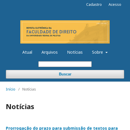
Cadastro
Acesso
Atual
Arquivos
Notícias
Sobre
Buscar
Início
/
Notícias
Notícias
Prorrogação do prazo para submissão de textos para