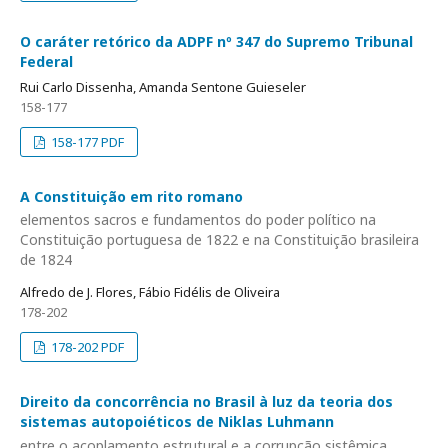
O caráter retórico da ADPF nº 347 do Supremo Tribunal
Federal
Rui Carlo Dissenha, Amanda Sentone Guieseler
158-177
158-177 PDF
A Constituição em rito romano
elementos sacros e fundamentos do poder político na
Constituição portuguesa de 1822 e na Constituição brasileira
de 1824
Alfredo de J. Flores, Fábio Fidélis de Oliveira
178-202
178-202 PDF
Direito da concorrência no Brasil à luz da teoria dos
sistemas autopoiéticos de Niklas Luhmann
entre o acoplamento estrutural e a corrupção sistêmica