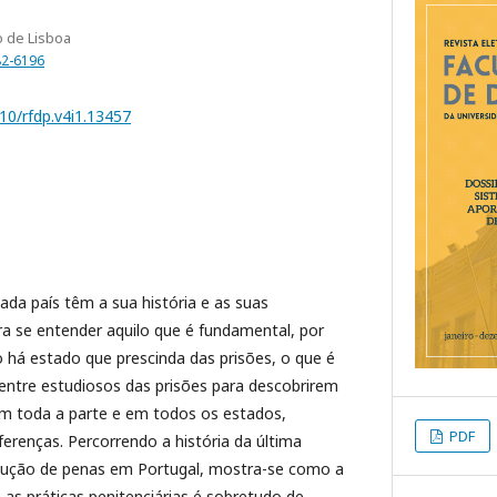
o de Lisboa
82-6196
210/rfdp.v4i1.13457
cada país têm a sua história e as suas
ra se entender aquilo que é fundamental, por
 há estado que prescinda das prisões, o que é
 entre estudiosos das prisões para descobrirem
 em toda a parte e em todos os estados,
PDF
erenças. Percorrendo a história da última
cução de penas em Portugal, mostra-se como a
 e as práticas penitenciárias é sobretudo de