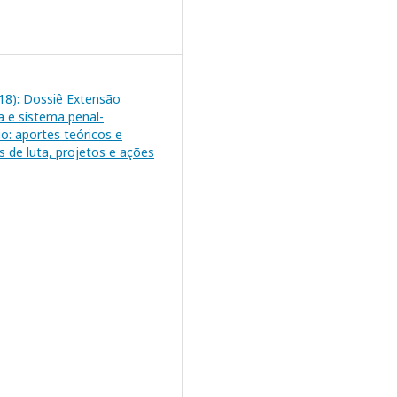
2018): Dossiê Extensão
ia e sistema penal-
io: aportes teóricos e
s de luta, projetos e ações