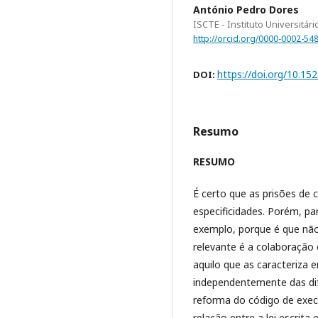
António Pedro Dores
ISCTE - Instituto Universitári
http://orcid.org/0000-0002-54
https://doi.org/10.15
DOI:
Resumo
RESUMO
É certo que as prisões de 
especificidades. Porém, pa
exemplo, porque é que não
relevante é a colaboração
aquilo que as caracteriza
independentemente das dif
reforma do código de exe
relação entre a lei escrita