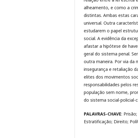
alheamento, e como a cri
distintas. Ambas estas cara
universal. Outra caracterís
estudarem o papel estrutura
social. A evidência da exc
afastar a hipótese de have
geral do sistema penal. Se
outra maneira. Por via da
insegurança e retaliação d
elites dos movimentos soc
responsabilidades pelos re
população sem nome, pront
do sistema social-policial-c
PALAVRAS-CHAVE
: Prisão
Estratificação; Direito; Pol