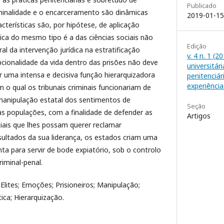
Publicado
minalidade e o encarceramento são dinâmicas
2019-01-15
cterísticas são, por hipótese, de aplicação
tica do mesmo tipo é a das ciências sociais não
Edição
l da intervenção jurídica na estratificação
v. 4 n. 1 (
epcionalidade da vida dentro das prisões não deve
universitár
r uma intensa e decisiva função hierarquizadora
penitenciár
experiência
m o qual os tribunais criminais funcionariam de
 manipulação estatal dos sentimentos de
Seção
as populações, com a finalidade de defender as
Artigos
iais que lhes possam querer reclamar
sultados da sua liderança, os estados criam uma
a para servir de bode expiatório, sob o controlo
riminal-penal.
; Elites; Emoções; Prisioneiros; Manipulação;
ítica; Hierarquização.