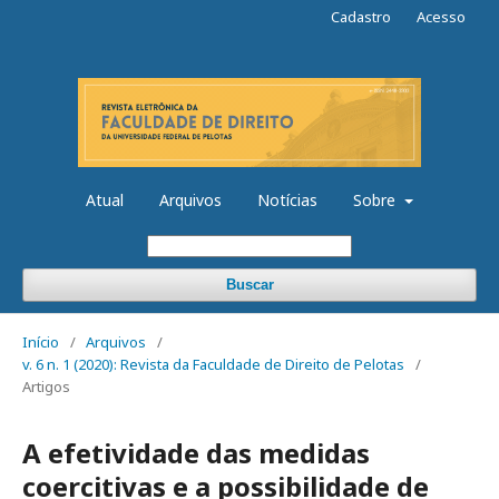
Cadastro
Acesso
Atual
Arquivos
Notícias
Sobre
Buscar
Início
/
Arquivos
/
v. 6 n. 1 (2020): Revista da Faculdade de Direito de Pelotas
/
Artigos
A efetividade das medidas
coercitivas e a possibilidade de