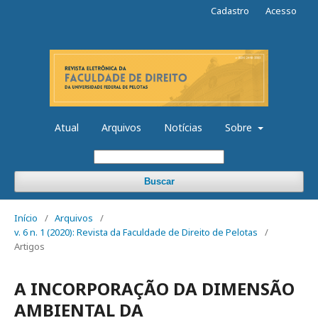
Cadastro
Acesso
Atual
Arquivos
Notícias
Sobre
Buscar
Início
/
Arquivos
/
v. 6 n. 1 (2020): Revista da Faculdade de Direito de Pelotas
/
Artigos
A INCORPORAÇÃO DA DIMENSÃO
AMBIENTAL DA