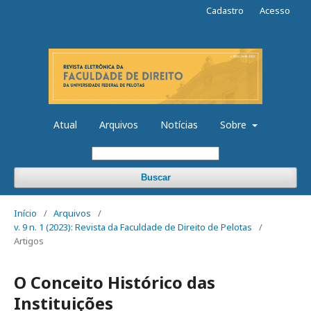
Cadastro
Acesso
Atual
Arquivos
Notícias
Sobre
Buscar
Início
/
Arquivos
/
v. 9 n. 1 (2023): Revista da Faculdade de Direito de Pelotas
/
Artigos
O Conceito Histórico das
Instituições