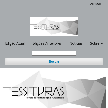
Acesso
Edição Atual
Edições Anteriores
Notícias
Sobre
Buscar