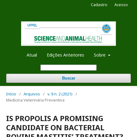
Cadastro
Acesso
Atual
Edições Anteriores
Sobre
Buscar
Início
/
Arquivos
/
v. 9 n. 2 (2021)
/
Medicina Veterinária Preventiva
IS PROPOLIS A PROMISING
CANDIDATE ON BACTERIAL
BOVINE MASTITIS’ TREATMENT?