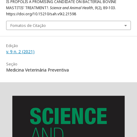
IS PROPOLIS A PROMISING CANDIDATE ON BACTERIAL BOVINE
MASTITIS’ TREATMENT?.
Science and Animal Health
,
9
(2), 89-103.
https://doi.org/10.15210/sah.v9i2.21598
Fomatos de Citação
Edição
v. 9 n. 2 (2021)
Seção
Medicina Veterinária Preventiva