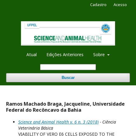
Cadastro
Acesso
Atual
Edições Anteriores
Sobre
Buscar
Ramos Machado Braga, Jacqueline, Universidade
Federal do Recôncavo da Bahia
Science and Animal Health v. 6 n. 3 (2018)
- Ciência
Veterinária Básica
VIABILITY OF VERO E6 CELLS EXPOSED TO THE