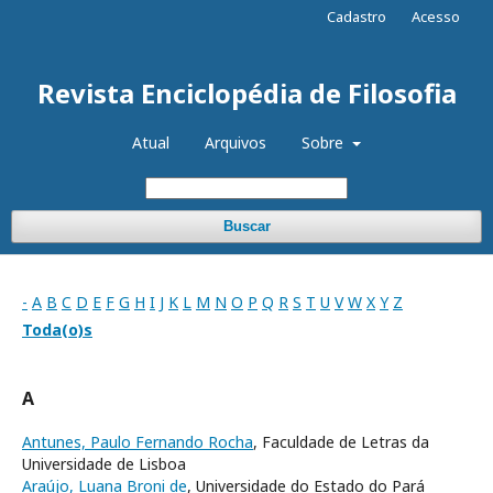
Cadastro
Acesso
Revista Enciclopédia de Filosofia
Atual
Arquivos
Sobre
Buscar
-
A
B
C
D
E
F
G
H
I
J
K
L
M
N
O
P
Q
R
S
T
U
V
W
X
Y
Z
Toda(o)s
A
Antunes, Paulo Fernando Rocha
, Faculdade de Letras da
Universidade de Lisboa
Araújo, Luana Broni de
, Universidade do Estado do Pará