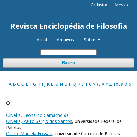
Cadastro
Acesso
Revista Enciclopédia de Filosofia
Atual
Arquivos
Sobre
Buscar
-
A
B
C
D
E
F
G
H
I
J
K
L
M
N
O
P
Q
R
S
T
U
V
W
X
Y
Z
Toda(o)s
O
Oliveira, Leonardo Camacho de
Oliveira, Paulo Sérgio dos Santos
, Universidade Federal de
Pelotas
Otero, Marcela Fossati
, Universidade Católica de Pelotas