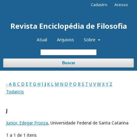
Cadastro
Acesso
Revista Enciclopédia de Filosofia
Atual
Arquivos
Sobre
Buscar
-
A
B
C
D
E
F
G
H
I
J
K
L
M
N
O
P
Q
R
S
T
U
V
W
X
Y
Z
Toda(o)s
J
Junior, Edegar Fronza
, Universidade Federal de Santa Catarina
1 a 1 de 1 itens