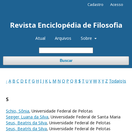
Cadastro
Acesso
Revista Enciclopédia de Filosofia
Atual
Arquivos
Sobre
Buscar
-
A
B
C
D
E
F
G
H
I
J
K
L
M
N
O
P
Q
R
S
T
U
V
W
X
Y
Z
Toda(o)s
S
Schio, Sônia
, Universidade Federal de Pelotas
Seeger, Luana da Silva
, Universidade Federal de Santa Maria
Seus, Beatris da Silva
, Universidade Federal de Pelotas
Seus, Beatrís da Silva
, Universidade Federal de Pelotas