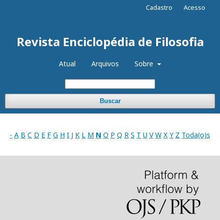
Cadastro
Acesso
Revista Enciclopédia de Filosofia
Atual
Arquivos
Sobre
Buscar
-
A
B
C
D
E
F
G
H
I
J
K
L
M
N
O
P
Q
R
S
T
U
V
W
X
Y
Z
Toda(o)s