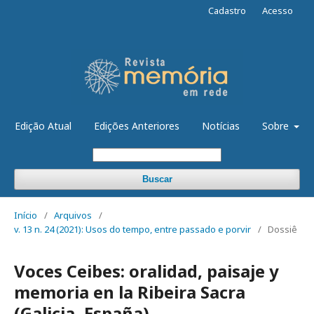
Cadastro
Acesso
Edição Atual
Edições Anteriores
Notícias
Sobre
Buscar
Início
/
Arquivos
/
v. 13 n. 24 (2021): Usos do tempo, entre passado e porvir
/
Dossiê
Voces Ceibes: oralidad, paisaje y
memoria en la Ribeira Sacra
(Galicia, España)