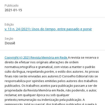
Publicado
2021-01-15
Edição
v. 13 n. 24 (2021): Usos do tempo, entre passado e porvir
Seção
Dossiê
Copyright (c) 2021 Revista Memória em Rede
A revista se reserva o
direito de efetuar nos originais alterações de ordem
normativa,ortográfica e gramatical, com vistas a manter o padrão
culto da língua, respeitando,porém, o estilo dos autores. As provas
finais não serão enviadas aos autores.O Conselho Editorial não se
responsabiliza por opiniões emitidas pelos autores dos trabalhos
publicados. Os trabalhos aceitos para publicação passam a ser de
propriedade da Revista Memória em Rede, não podendo, o autor,
reclamar, em qualquer época ou sob qualquer
pretexto,remuneração ou indenização pela publicação. A
reimpressão, total ou parcial, dos trabalhos publicados é sujeita à