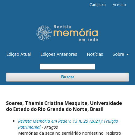
Cadastro
Acesso
Edição Atual
Edições Anteriores
Notícias
Sobre
Buscar
Soares, Themis Cristina Mesquita, Universidade
do Estado do Rio Grande do Norte, Brasil
Revista Memória em Rede v. 13 n. 25 (2021): Fruição
Patrimonial
- Artigos
Memórias da seca no semiárido nordestino: registro