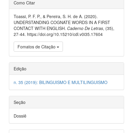
##plugins.themes.bootstrap3.ar
Como Citar
Toassi, P. F. P., & Pereira, S. H. de A. (2020).
UNDERSTANDING COGNATE WORDS IN A FIRST
CONTACT WITH ENGLISH.
Caderno De Letras
, (35),
27-44. https://doi.org/10.15210/cdl.v0i35.17604
Fomatos de Citação
Edição
n. 35 (2019): BILINGUISMO E MULTILINGUISMO
Seção
Dossiê