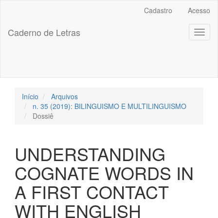
##plugins.themes.bootstrap3.accessible_menu.label##
Cadastro
Acesso
##plugins.themes.bootstrap3.accessible_menu.main_navigation
##plugins.themes.bootstrap3.accessible_menu.main_content##
Caderno de Letras
Toggl
##plugins.themes.bootstrap3.accessible_menu.sidebar##
naviga
Início
Arquivos
n. 35 (2019): BILINGUISMO E MULTILINGUISMO
Dossiê
UNDERSTANDING
COGNATE WORDS IN
A FIRST CONTACT
WITH ENGLISH