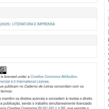
51 (2025): LITERATURA E IMPRENSA
 is licensed under a
Creative Commons Attribution-
cial 4.0 International License
.
que publicam no
Caderno de Letras
concordam com os
 termos:
s mantêm os direitos autorais e concedem à revista o direito
ra publicação, sendo o trabalho simultaneamente licenciado
cença Creative Commons
BY-NC-ND 2.5 BR
, que permite o