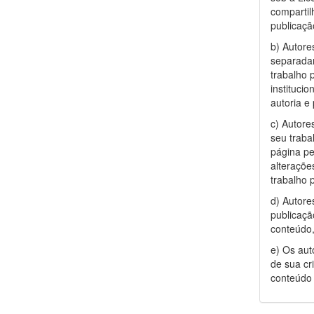
compartil
publicação
b) Autore
separadam
trabalho 
instituci
autoria e 
c) Autore
seu trabal
página pe
alteraçõe
trabalho 
d) Autore
publicaçã
conteúdo, 
e) Os aut
de sua cr
conteúdo 