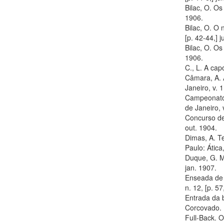
Bilac, O. Os
1906.
Bilac, O. O 
[p. 42-44,] j
Bilac, O. Os
1906.
C., L. A cap
Câmara, A. 
Janeiro, v. 1
Campeonato
de Janeiro, v
Concurso de 
out. 1904.
Dimas, A. T
Paulo: Ática
Duque, G. Mo
jan. 1907.
Enseada de 
n. 12, [p. 57
Entrada da 
Corcovado. K
Full-Back. O 