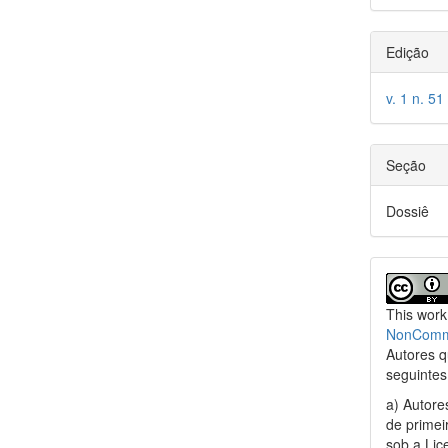
Edição
v. 1 n. 
Seção
Dossiê
This work
NonCommer
Autores 
seguintes
a) Autore
de primei
sob a Li