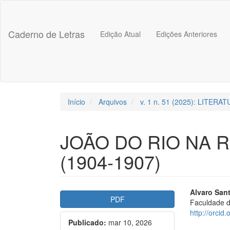
##plugins.themes.bootstrap3.accessible_menu.label##
##plugins.themes.bootstrap3.accessible_menu.main_navigation
##plugins.themes.bootstrap3.accessible_menu.main_content##
Caderno de Letras
Edição Atual
Edições Anteriores
##plugins.themes.bootstrap3.accessible_menu.sidebar##
Início
Arquivos
v. 1 n. 51 (2025): LITER
JOÃO DO RIO NA 
(1904-1907)
##plugins.themes.bootstr
##plu
Alvaro San
PDF
Faculdade d
http://orci
Publicado:
mar 10, 2026