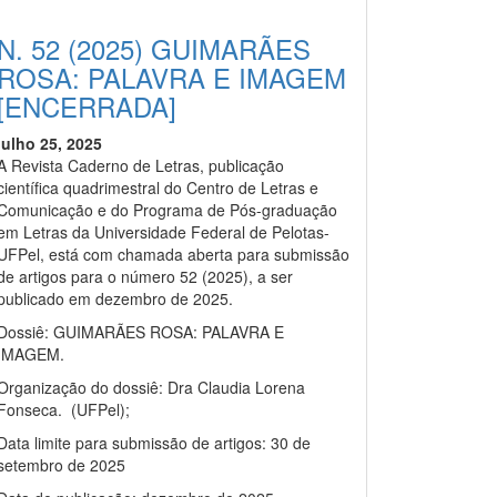
N. 52 (2025) GUIMARÃES
ROSA: PALAVRA E IMAGEM
[ENCERRADA]
julho 25, 2025
A Revista Caderno de Letras, publicação
científica quadrimestral do Centro de Letras e
Comunicação e do Programa de Pós-graduação
em Letras da Universidade Federal de Pelotas-
UFPel, está com chamada aberta para submissão
de artigos para o número 52 (2025), a ser
publicado em dezembro de 2025.
tails##
Dossiê: GUIMARÃES ROSA: PALAVRA E
IMAGEM.
Organização do dossiê: Dra Claudia Lorena
Fonseca. (UFPel);
Data limite para submissão de artigos: 30 de
setembro de 2025