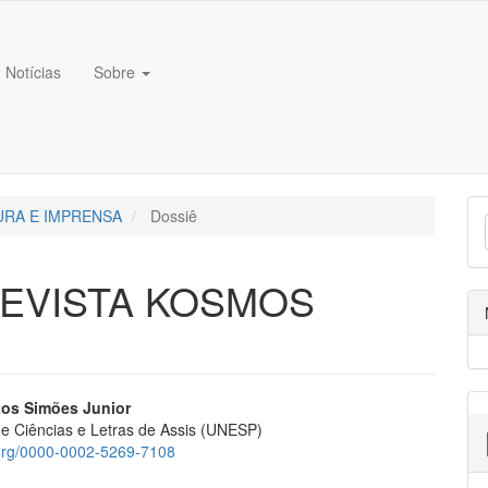
##
Notícias
Sobre
ATURA E IMPRENSA
Dossiê
REVISTA KOSMOS
ap3.article.sidebar##
gins.themes.bootstrap3.article.m
tos Simões Junior
e Ciências e Letras de Assis (UNESP)
d.org/0000-0002-5269-7108