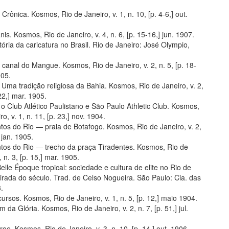
. Crônica. Kosmos, Rio de Janeiro, v. 1, n. 10, [p. 4-6,] out.
nis. Kosmos, Rio de Janeiro, v. 4, n. 6, [p. 15-16,] jun. 1907.
tória da caricatura no Brasil. Rio de Janeiro: José Olympio,
 canal do Mangue. Kosmos, Rio de Janeiro, v. 2, n. 5, [p. 18-
905.
Uma tradição religiosa da Bahia. Kosmos, Rio de Janeiro, v. 2,
-22,] mar. 1905.
o Club Atlético Paulistano e São Paulo Athletic Club. Kosmos,
o, v. 1, n. 11, [p. 23,] nov. 1904.
os do Rio — praia de Botafogo. Kosmos, Rio de Janeiro, v. 2,
] jan. 1905.
os do Rio — trecho da praça Tiradentes. Kosmos, Rio de
, n. 3, [p. 15,] mar. 1905.
Belle Époque tropical: sociedade e cultura de elite no Rio de
irada do século. Trad. de Celso Nogueira. São Paulo: Cia. das
.
rsos. Kosmos, Rio de Janeiro, v. 1, n. 5, [p. 12,] maio 1904.
m da Glória. Kosmos, Rio de Janeiro, v. 2, n. 7, [p. 51,] jul.
oe. Kosmos, Rio de Janeiro, v. 3, n. 10, [p. 14,] out. 1906.