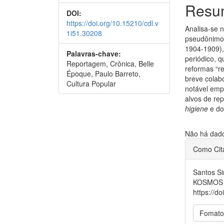
Resu
DOI:
https://doi.org/10.15210/cdl.v
Analisa-se 
1i51.30208
pseudônimo 
1904-1909),
Palavras-chave:
periódico, q
Reportagem, Crônica, Belle
reformas “r
Époque, Paulo Barreto,
breve colab
Cultura Popular
notável emp
alvos de re
higiene
e d
Downloads
Não há dados
##plu
Como Cit
Santos S
KOSMOS 
https://d
Fomato