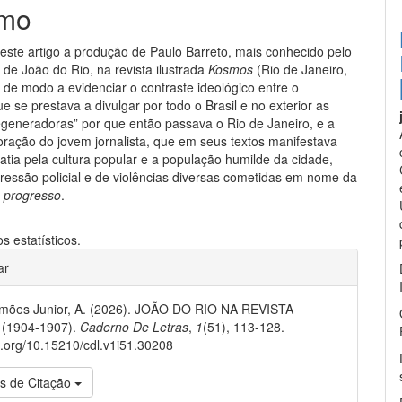
mo
neste artigo a produção de Paulo Barreto, mais conhecido pelo
de João do Rio, na revista ilustrada
Kosmos
(Rio de Janeiro,
 de modo a evidenciar o contraste ideológico entre o
ue se prestava a divulgar por todo o Brasil e no exterior as
egeneradoras” por que então passava o Rio de Janeiro, e a
oração do jovem jornalista, que em seus textos manifestava
atia pela cultura popular e a população humilde da cidade,
pressão policial e de violências diversas cometidas em nome da
o
progresso
.
 estatísticos.
gins.themes.bootstrap3.article.de
ar
imões Junior, A. (2026). JOÃO DO RIO NA REVISTA
(1904-1907).
Caderno De Letras
,
1
(51), 113-128.
oi.org/10.15210/cdl.v1i51.30208
s de Citação