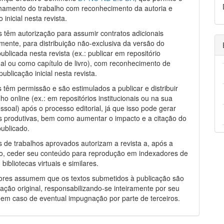
hamento do trabalho com reconhecimento da autoria e
 inicial nesta revista.
s têm autorização para assumir contratos adicionais
ente, para distribuição não-exclusiva da versão do
publicada nesta revista (ex.: publicar em repositório
onal ou como capítulo de livro), com reconhecimento de
publicação inicial nesta revista.
s têm permissão e são estimulados a publicar e distribuir
ho online (ex.: em repositórios institucionais ou na sua
ssoal) após o processo editorial, já que isso pode gerar
s produtivas, bem como aumentar o impacto e a citação do
publicado.
s de trabalhos aprovados autorizam a revista a, após a
o, ceder seu conteúdo para reprodução em indexadores de
bibliotecas virtuais e similares.
ores assumem que os textos submetidos à publicação são
iação original, responsabilizando-se inteiramente por seu
em caso de eventual impugnação por parte de terceiros.