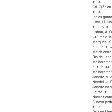
1904.
Gil. Crônica
1904.
Índios guara
Lima, H. His
1963. v. 3.
Lisboa, A. O
24,] maio 1
Marques, X. 
n. 3, [p. 19
Match entre 
Rio de Janeir
Melhorament
n. 1, [p. 44,
Melhorament
Janeiro, v. 2
Needell, J. 
Janeiro na v
Letras, 1993
Nossos concu
O novo jardi
1905.
Palácio Monr