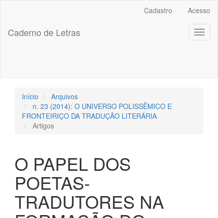
##plugins.themes.bootstrap3.accessible_menu.label##
Cadastro
Acesso
##plugins.themes.bootstrap3.accessible_menu.main_navigation
##plugins.themes.bootstrap3.accessible_menu.main_content##
Caderno de Letras
Toggl
##plugins.themes.bootstrap3.accessible_menu.sidebar##
naviga
Início
Arquivos
n. 23 (2014): O UNIVERSO POLISSÊMICO E
FRONTEIRIÇO DA TRADUÇÃO LITERÁRIA
Artigos
O PAPEL DOS
POETAS-
TRADUTORES NA