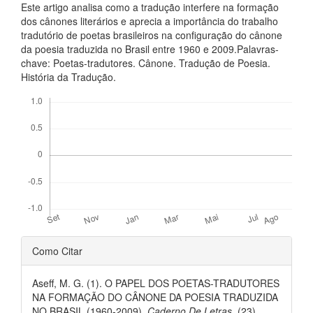
Este artigo analisa como a tradução interfere na formação
dos cânones literários e aprecia a importância do trabalho
tradutório de poetas brasileiros na configuração do cânone
da poesia traduzida no Brasil entre 1960 e 2009.Palavras-
chave: Poetas-tradutores. Cânone. Tradução de Poesia.
História da Tradução.
Downloads
##plugins.themes.bootstrap3.ar
Como Citar
Aseff, M. G. (1). O PAPEL DOS POETAS-TRADUTORES
NA FORMAÇÃO DO CÂNONE DA POESIA TRADUZIDA
NO BRASIL (1960-2009).
Caderno De Letras
, (23).