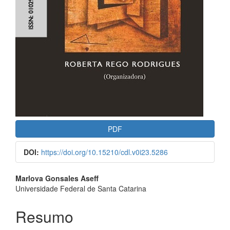
PDF
DOI:
https://doi.org/10.15210/cdl.v0i23.5286
##plugins.themes.bootstrap3.a
Marlova Gonsales Aseff
Universidade Federal de Santa Catarina
Resumo