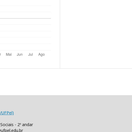
/UFPel)
Sociais - 2º andar
ufpel.edu.br