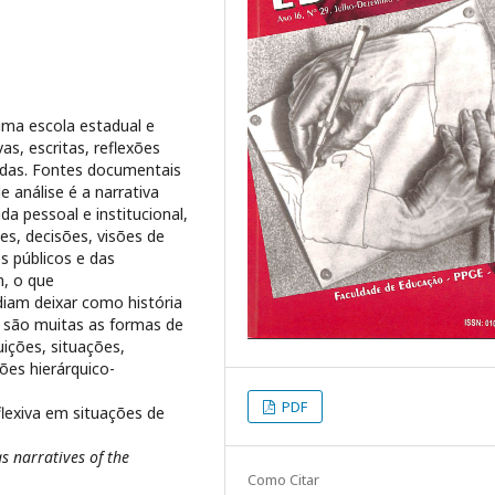
 uma escola estadual e
as, escritas, reflexões
adas. Fontes documentais
e análise é a narrativa
ida pessoal e institucional,
s, decisões, visões de
s públicos e das
m, o que
iam deixar como história
 são muitas as formas de
tuições, situações,
es hierárquico-
PDF
reflexiva em situações de
as narratives of the
Como Citar