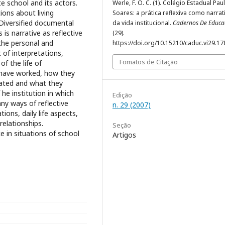
te school and its actors.
Werle, F. O. C. (1). Colégio Estadual Pau
tions about living
Soares: a prática reflexiva como narrat
Diversified documental
da vida institucional.
Cadernos De Educa
 is narrative as reflective
(29).
 the personal and
https://doi.org/10.15210/caduc.vi29.17
t of interpretations,
Fomatos de Citação
of the life of
y have worked, how they
ated and what they
 he institution in which
Edição
ny ways of reflective
n. 29 (2007)
tions, daily life aspects,
relationships.
Seção
ice in situations of school
Artigos