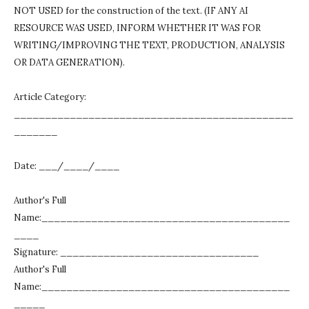
NOT USED for the construction of the text.
(IF ANY AI
RESOURCE WAS USED, INFORM WHETHER IT WAS FOR
WRITING/IMPROVING THE TEXT, PRODUCTION, ANALYSIS
OR DATA GENERATION).
Article Category:
_____________________________________________
_______
Date: ___/____/____
Author's Full
Name:________________________________________
____
Signature: ________________________________
Author's Full
Name:________________________________________
_____