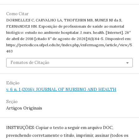
Como Citar
DORNELLES C, CARVALHO LA, THOFEHRN MB, NUNES NJ da S,
FERNANDES HN. Exposição de profissionais de saúde ao material
biológico: estudo no ambiente hospitalar. J. nurs. health. [Internet]. 26º
de abril de 2016 [citado 8º de agosto de 2026];6(1):64-5. Disponível em:
https://periodicos.ufpel.edu.br/index.php/enfermagem/article/view/5
463
Fomatos de Citação
Edição
v. 6 n. 1 (2016): JOURNAL OF NURSING AND HEALTH
Seção
Artigos Originais
INSTRUÇÕES: Copiar o texto a seguir em arquivo DOC,
preenchendo corretamente o título, imprimir, assinar (todos os