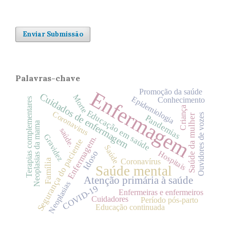
Enviar Submissão
Palavras-chave
Enfermagem
Promoção da saúde
Cuidados de enfermagem
Morte
Epidemiologia
Conhecimento
Terapias complementares
Criança
Educação em saúde
Coronavirus
Ouvidores de vozes
Saúde da mulher
Pandemias
Neoplasias da mama
saúde.
Gravidez
Enfermagem.
Segurança do paciente
Saúde
Idoso
Hospitais
Coronavírus
Família
Saúde mental
Atenção primária à saúde
Neoplasias
COVID-19
Enfermeiras e enfermeiros
Cuidadores
Período pós-parto
Educação continuada