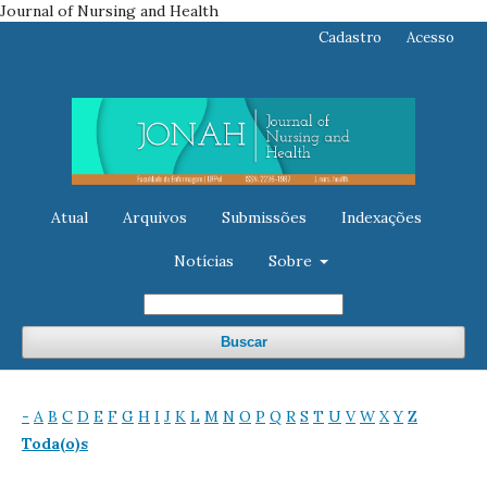
Journal of Nursing and Health
Cadastro
Acesso
Atual
Arquivos
Submissões
Indexações
Notícias
Sobre
Buscar
-
A
B
C
D
E
F
G
H
I
J
K
L
M
N
O
P
Q
R
S
T
U
V
W
X
Y
Z
Toda(o)s