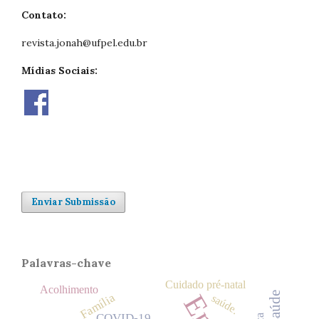
Contato:
revista.jonah@ufpel.edu.br
Mídias Sociais:
Enviar Submissão
Palavras-chave
Cuidado pré-natal
Acolhimento
Família
saúde.
COVID-19