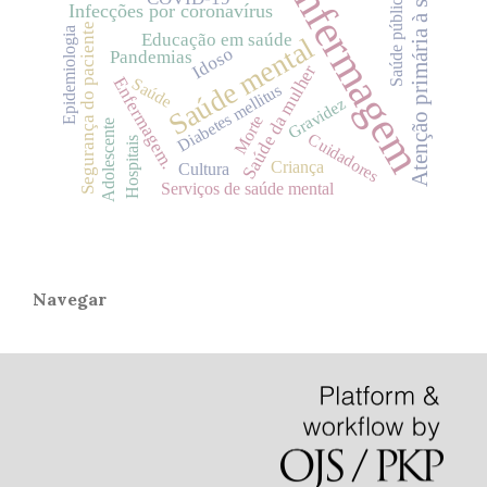
Enfermagem
Atenção primária à saúde
Saúde pública
Infecções por coronavírus
Segurança do paciente
Epidemiologia
Educação em saúde
Saúde mental
Idoso
Pandemias
Saúde da mulher
Enfermagem.
Saúde
Diabetes mellitus
Gravidez
Morte
Adolescente
Cuidadores
Hospitais
Criança
Cultura
Serviços de saúde mental
Navegar