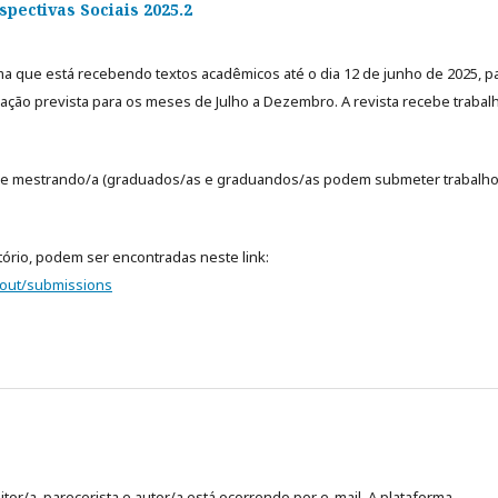
pectivas Sociais 2025.2
rma que está recebendo textos acadêmicos até o dia 12 de junho de 2025, p
ação prevista para os meses de Julho a Dezembro. A revista recebe trabal
é de mestrando/a (graduados/as e graduandos/as podem submeter trabalho
tório, podem ser encontradas neste link:
bout/submissions
tor/a, parecerista e autor/a está ocorrendo por e-mail. A plataforma