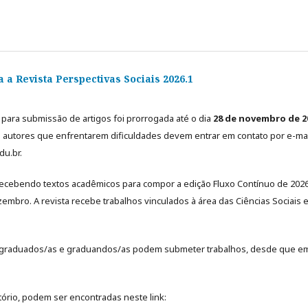
a Revista Perspectivas Sociais 2026.1
 para submissão de artigos foi prorrogada até o dia
28 de novembro de 2
e autores que enfrentarem dificuldades devem entrar em contato por e-mai
du.br.
á recebendo textos acadêmicos para compor a edição Fluxo Contínuo de 2026
mbro. A revista recebe trabalhos vinculados à área das Ciências Sociais 
a (graduados/as e graduandos/as podem submeter trabalhos, desde que e
tório, podem ser encontradas neste link: