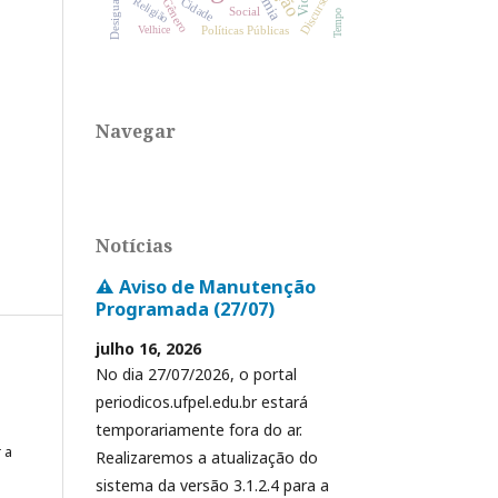
Desigualdade
Discurso
Cidade
Religião
Gênero
Social
Tempo
Políticas Públicas
Velhice
Navegar
Notícias
⚠️ Aviso de Manutenção
Programada (27/07)
julho 16, 2026
No dia 27/07/2026, o portal
periodicos.ufpel.edu.br estará
temporariamente fora do ar.
 a
Realizaremos a atualização do
sistema da versão 3.1.2.4 para a