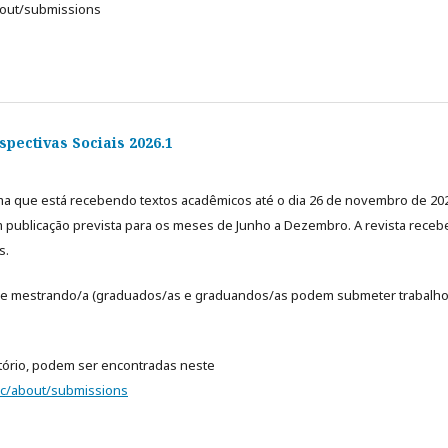
bout/submissions
pectivas Sociais 2026.1
orma que está recebendo textos acadêmicos até o dia 26 de novembro de 20
m publicação prevista para os meses de Junho a Dezembro. A revista receb
s.
é de mestrando/a (graduados/as e graduandos/as podem submeter trabalho
atório, podem ser encontradas neste
soc/about/submissions