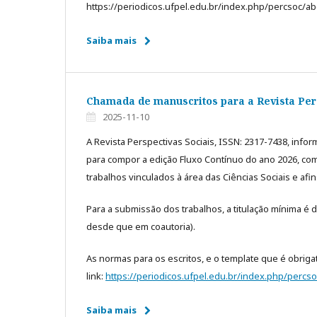
https://periodicos.ufpel.edu.br/index.php/percsoc/a
Saiba mais
Chamada de manuscritos para a Revista Pers
2025-11-10
A Revista Perspectivas Sociais, ISSN: 2317-7438, inf
para compor a edição Fluxo Contínuo do ano 2026, co
trabalhos vinculados à área das Ciências Sociais e afin
Para a submissão dos trabalhos, a titulação mínima 
desde que em coautoria).
As normas para os escritos, e o template que é obrig
link:
https://periodicos.ufpel.edu.br/index.php/perc
Saiba mais