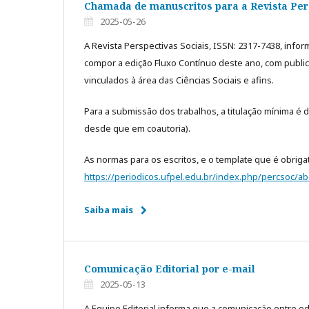
Chamada de manuscritos para a Revista Pers
2025-05-26
A Revista Perspectivas Sociais, ISSN: 2317-7438, info
compor a edição Fluxo Contínuo deste ano, com public
vinculados à área das Ciências Sociais e afins.
Para a submissão dos trabalhos, a titulação mínima 
desde que em coautoria).
As normas para os escritos, e o template que é obriga
https://periodicos.ufpel.edu.br/index.php/percsoc/a
Saiba mais
Comunicação Editorial por e-mail
2025-05-13
A Equipe Editorial informa que a comunicação entre edi