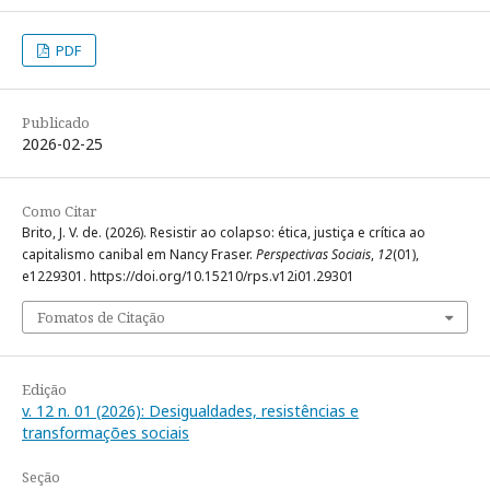
PDF
Publicado
2026-02-25
Como Citar
Brito, J. V. de. (2026). Resistir ao colapso: ética, justiça e crítica ao
capitalismo canibal em Nancy Fraser.
Perspectivas Sociais
,
12
(01),
e1229301. https://doi.org/10.15210/rps.v12i01.29301
Fomatos de Citação
Edição
v. 12 n. 01 (2026): Desigualdades, resistências e
transformações sociais
Seção