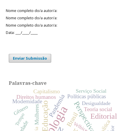
Nome completo do/a autor/a:
Nome completo do/a autor/a:
Nome completo do/a autor/a:
Data: ___/____/____
Enviar Submissão
Palavras-chave
Serviço Social
Capitalismo
Pandemia
Políticas públicas
Direitos humanos
Modernidade
Perspectivas sociais
Educação
Desigualdade
Sociologia
Gênero
Mulheres
Teoria social
Brasil
Tempo
Editorial
Política
Sociedade
Velhice