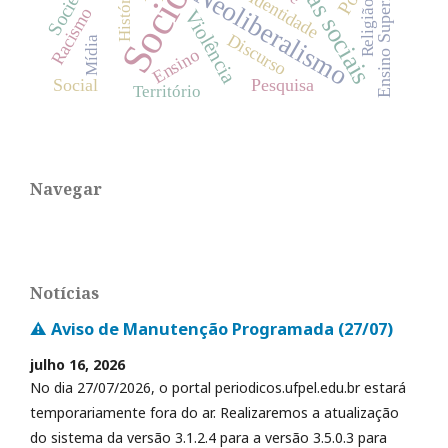
Neoliberalismo
Ensino Superior
História
Identidade
Religião
Racismo
Violência
Discurso
Mídia
Ensino
Social
Pesquisa
Território
Navegar
Notícias
⚠️ Aviso de Manutenção Programada (27/07)
julho 16, 2026
No dia 27/07/2026, o portal periodicos.ufpel.edu.br estará
temporariamente fora do ar. Realizaremos a atualização
do sistema da versão 3.1.2.4 para a versão 3.5.0.3 para