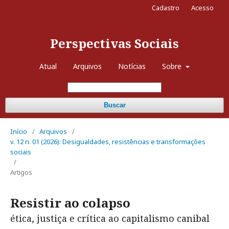
Cadastro
Acesso
Perspectivas Sociais
Atual
Arquivos
Notícias
Sobre
Buscar
Início
/
Arquivos
/
v. 12 n. 01 (2026): Desigualdades, resistências e transformações
sociais
/
Artigos
Resistir ao colapso
ética, justiça e crítica ao capitalismo canibal