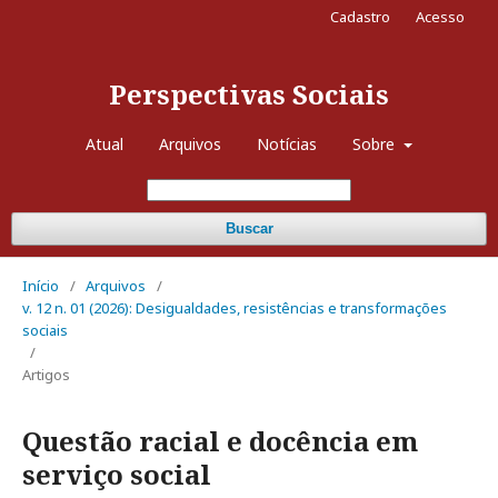
Cadastro
Acesso
Perspectivas Sociais
Atual
Arquivos
Notícias
Sobre
Buscar
Início
/
Arquivos
/
v. 12 n. 01 (2026): Desigualdades, resistências e transformações
sociais
/
Artigos
Questão racial e docência em
serviço social