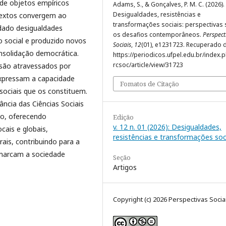
de objetos empíricos
Adams, S., & Gonçalves, P. M. C. (2026).
Desigualdades, resistências e
s textos convergem ao
transformações sociais: perspectivas
dado desigualdades
os desafios contemporâneos.
Perspect
o social e produzido novos
Sociais
,
12
(01), e1231723. Recuperado 
onsolidação democrática.
https://periodicos.ufpel.edu.br/index.
rcsoc/article/view/31723
são atravessados por
 expressam a capacidade
Fomatos de Citação
 sociais que os constituem.
ância das Ciências Sociais
o, oferecendo
Edição
v. 12 n. 01 (2026): Desigualdades,
ais e globais,
resistências e transformações soc
rais, contribuindo para a
marcam a sociedade
Seção
Artigos
Copyright (c) 2026 Perspectivas Socia