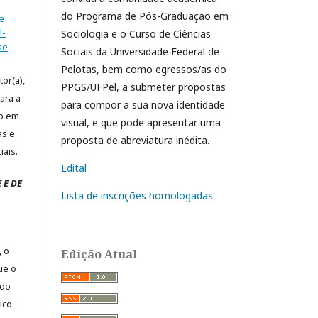
do Programa de Pós-Graduação em
e
l-
Sociologia e o Curso de Ciências
se
.
Sociais da Universidade Federal de
Pelotas, bem como egressos/as do
or(a),
PPGS/UFPel, a submeter propostas
ara a
para compor a sua nova identidade
to em
visual, e que pode apresentar uma
as e
proposta de abreviatura inédita.
iais.
Edital
 E DE
Lista de inscrições homologadas
, o
Edição Atual
ue o
ndo
ico.