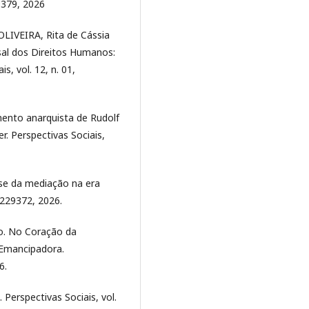
29379, 2026
OLIVEIRA, Rita de Cássia
rsal dos Direitos Humanos:
s, vol. 12, n. 01,
nto anarquista de Rudolf
r. Perspectivas Sociais,
ise da mediação na era
e1229372, 2026.
ho. No Coração da
 Emancipadora.
6.
Perspectivas Sociais, vol.