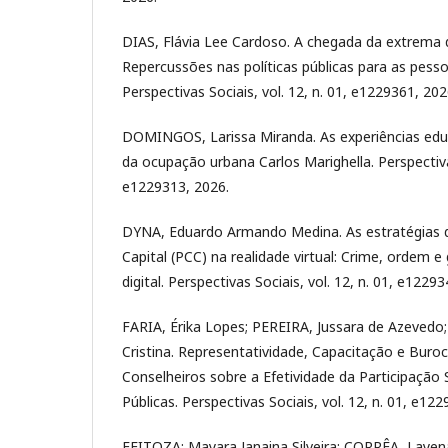
DIAS, Flávia Lee Cardoso. A chegada da extrema d
Repercussões nas políticas públicas para as pess
Perspectivas Sociais, vol. 12, n. 01, e1229361, 202
DOMINGOS, Larissa Miranda. As experiências educ
da ocupação urbana Carlos Marighella. Perspectivas
e1229313, 2026.
DYNA, Eduardo Armando Medina. As estratégias
Capital (PCC) na realidade virtual: Crime, ordem e
digital. Perspectivas Sociais, vol. 12, n. 01, e1229
FARIA, Érika Lopes; PEREIRA, Jussara de Azevedo
Cristina. Representatividade, Capacitação e Buro
Conselheiros sobre a Efetividade da Participação S
Públicas. Perspectivas Sociais, vol. 12, n. 01, e12
FEITOZA; Mayara Janaina Silveira; CORRÊA, Lay