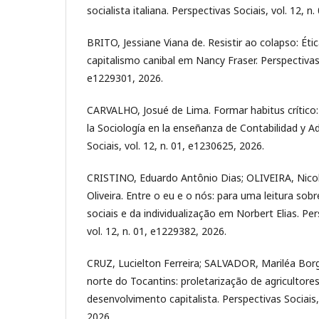
socialista italiana. Perspectivas Sociais, vol. 12, n
BRITO, Jessiane Viana de. Resistir ao colapso: Ética
capitalismo canibal em Nancy Fraser. Perspectivas S
e1229301, 2026.
CARVALHO, Josué de Lima. Formar habitus crítico: c
la Sociología en la enseñanza de Contabilidad y A
Sociais, vol. 12, n. 01, e1230625, 2026.
CRISTINO, Eduardo Antônio Dias; OLIVEIRA, Nicol
Oliveira. Entre o eu e o nós: para uma leitura sob
sociais e da individualização em Norbert Elias. Per
vol. 12, n. 01, e1229382, 2026.
CRUZ, Lucielton Ferreira; SALVADOR, Mariléa Bo
norte do Tocantins: proletarização de agricultore
desenvolvimento capitalista. Perspectivas Sociais,
2026.