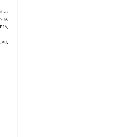
m
ficial
ENHA
 IA,
ÇÃO,