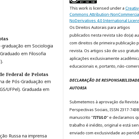
This work is licensed under a
Creativ
Commons Attribution-NonCommercia
NoDerivatives 4.0 International Licen
Os Direitos Autorais para artigos
publicados nesta revista são do(a) aut
otas
com direitos de primeira publicação p
-graduação em Sociologia
revista. Os artigos são de uso gratui
 Graduado em Filosofia
aplicações exclusivamente acadêmic
).
educacionais e, portanto, não-comerc
de Federal de Pelotas
DECLARAÇÃO DE RESPONSABILIDADE
ama de Pós-Graduação em
AUTORIA
PPGS/UFPel). Graduada em
Submetemos à aprovação da Revista
Perspectivas Sociais, ISSN 2317-7438
manuscrito "
TITULO
" e declaramos q
trabalho é inédito, original e está se
enviado com exclusividade ao periód
ução Russa na imprensa