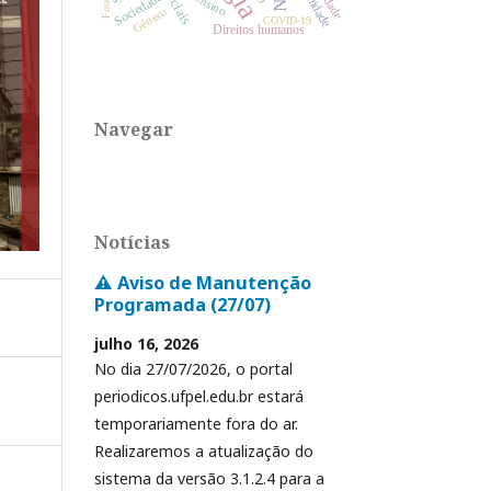
Sociedade
Ensino
Gênero
COVID-19
Direitos humanos
Navegar
Notícias
⚠️ Aviso de Manutenção
Programada (27/07)
julho 16, 2026
No dia 27/07/2026, o portal
periodicos.ufpel.edu.br estará
temporariamente fora do ar.
Realizaremos a atualização do
sistema da versão 3.1.2.4 para a