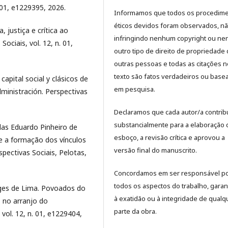
. 01, e1229395, 2026.
Informamos que todos os procedim
éticos devidos foram observados, n
, justiça e crítica ao
infringindo nenhum copyright ou n
ociais, vol. 12, n. 01,
outro tipo de direito de propriedade
outras pessoas e todas as citações n
texto são fatos verdadeiros ou base
apital social y clásicos de
em pesquisa.
dministración. Perspectivas
Declaramos que cada autor/a contrib
substancialmente para a elaboração 
as Eduardo Pinheiro de
esboço, a revisão crítica e aprovou a
re a formação dos vínculos
versão final do manuscrito.
spectivas Sociais, Pelotas,
Concordamos em ser responsável p
todos os aspectos do trabalho, garan
rges de Lima. Povoados do
à exatidão ou à integridade de qualq
s no arranjo do
parte da obra.
 vol. 12, n. 01, e1229404,