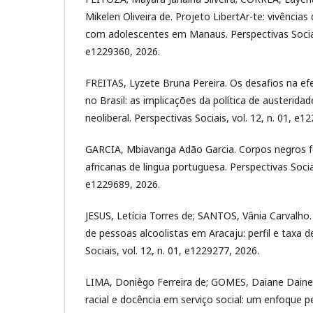
Mikelen Oliveira de. Projeto LibertAr-te: vivências
com adolescentes em Manaus. Perspectivas Sociais
e1229360, 2026.
FREITAS, Lyzete Bruna Pereira. Os desafios na ef
no Brasil: as implicações da política de austerida
neoliberal. Perspectivas Sociais, vol. 12, n. 01, e1
GARCIA, Mbiavanga Adão Garcia. Corpos negros fe
africanas de língua portuguesa. Perspectivas Sociais
e1229689, 2026.
JESUS, Letícia Torres de; SANTOS, Vânia Carvalho.
de pessoas alcoolistas em Aracaju: perfil e taxa d
Sociais, vol. 12, n. 01, e1229277, 2026.
LIMA, Doniêgo Ferreira de; GOMES, Daiane Daine 
racial e docência em serviço social: um enfoque