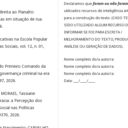
Declaramos que
foram ou não fora
utilizados recursos de inteligência arti
ireita ao Planalto:
para a construção do texto. (CASO T
oas em situação de rua.
SIDO UTILIZADO ALGUM RECURSO DE
6.
INFORMAR SE FOI PARA ESCRITA /
ativas na Escola Popular
MELHORAMENTO DO TEXTO, PRODU
 Sociais, vol. 12, n. 01,
ANÁLISE OU GERAÇÃO DE DADOS).
Nome completo do/a autor/a:
 do Primeiro Comando da
Nome completo do/a autor/a:
 governança criminal na era
Nome completo do/a autor/a:
347, 2026.
Data: ___/____/____
; MORAIS, Tassiane
cracia: a Percepção dos
ocial nas Políticas
29370, 2026.
ena Nascimento; CARVALHO,