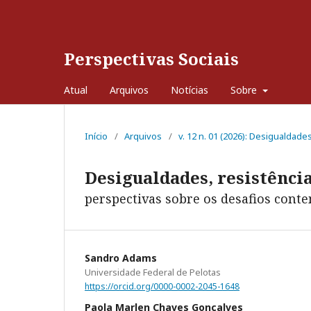
Perspectivas Sociais
Atual
Arquivos
Notícias
Sobre
Início
/
Arquivos
/
v. 12 n. 01 (2026): Desigualdade
Desigualdades, resistênci
perspectivas sobre os desafios con
Sandro Adams
Universidade Federal de Pelotas
https://orcid.org/0000-0002-2045-1648
Paola Marlen Chaves Gonçalves