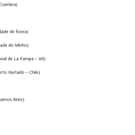
 Coimbra)
dade de Évora)
dade do Minho)
cional de La Pampa – AR)
erto Hurtado – Chile)
uenos Aires).