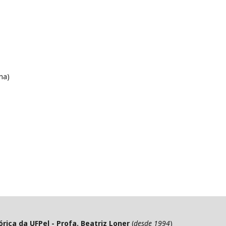
na)
ica da UFPel - Profa. Beatriz Loner
(
desde 1994
)