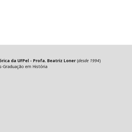
ica da UFPel - Profa. Beatriz Loner
(
desde 1994
)
s-Graduação em História