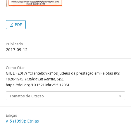
PDF
Publicado
2017-09-12
Como Citar
Gill, L. (2017). “Clienteltchiks” os judeus da prestação em Pelotas (RS)
1920-1945.
História Em Revista
,
5
(5).
https://doi.org/10.15210/hr.v5i5.12081
Fomatos de Citação
Edição
v. 5 (1999): Etnias