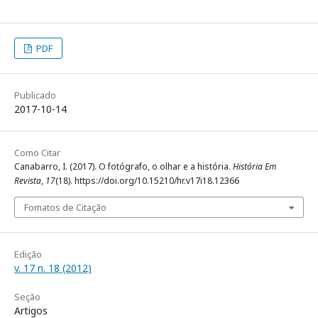
PDF
Publicado
2017-10-14
Como Citar
Canabarro, I. (2017). O fotógrafo, o olhar e a história.
História Em
Revista
,
17
(18). https://doi.org/10.15210/hr.v17i18.12366
Fomatos de Citação
Edição
v. 17 n. 18 (2012)
Seção
Artigos