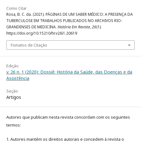
Como Citar
Rosa, B. C. da. (2021). PÁGINAS DE UM SABER MÉDICO: A PRESENÇA DA
TUBERCULOSE EM TRABALHOS PUBLICADOS NO ARCHIVOS RIO-
GRANDENSES DE MEDICINA.
História Em Revista
,
26
(1).
https://doi.org/10.15210/hr.v26i1.20619
Fomatos de Citação
Edição
v. 26 n. 1 (2020): Dossiê: História da Saúde, das Doenças e da
Assistência
Seção
Artigos
Autores que publicam nesta revista concordam com os seguintes
termos:
1. Autores mantém os direitos autorais e concedem à revista o