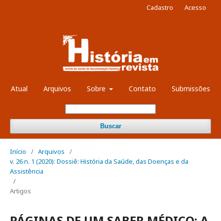
Cadastro
Acesso
Atual
Arquivos
Sobre
Contato
Submissões
Buscar
Início
/
Arquivos
/
v. 26 n. 1 (2020): Dossiê: História da Saúde, das Doenças e da
Assistência
/
Artigos
PÁGINAS DE UM SABER MÉDICO: A